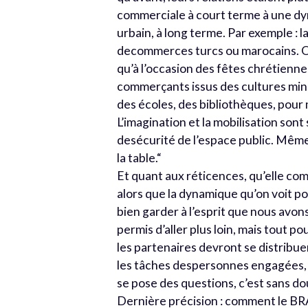
commerciale à court terme à une dyn
urbain, à long terme. Par exemple : 
decommerces turcs ou marocains. O
qu’à l’occasion des fêtes chrétienne
commerçants issus des cultures mino
des écoles, des bibliothèques, pour
L’imagination et la mobilisation sont
desécurité de l’espace public. Même 
la table.“
Et quant aux réticences, qu’elle co
alors que la dynamique qu’on voit p
bien garder à l’esprit que nous avons
permis d’aller plus loin, mais tout 
les partenaires devront se distribuer
les tâches despersonnes engagées, il
se pose des questions, c’est sans dou
Dernière précision : comment le BRAL