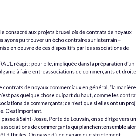
le consacré aux projets bruxellois de contrats de noyaux
s ayons pu trouver un écho contraire sur leterrain –
ise en oeuvre de ces dispositifs par les associations de
AL1, réagit : pour elle, impliquée dans la préparation d’un
’amalgame à faire entreassociations de commerçants et droit
s de contrats de noyaux commerciaux en général, “la manièr
 n’est pas quelque chose quipart du haut, comme les contra
 associations de commerçants; ce n’est que si elles ont un pro
e. C’estimportant.
 passe à Saint-Josse, Porte de Louvain, on se dirige vers u
is associations de commerçants qui planchentensemble alo
utôt difficiles. On passe d’une dynamique strictement