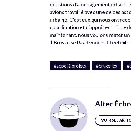
questions d’aménagement urbain – s’es
avions travaillé avec une de ces a
urbaine. C’est eux qui nous ont re
coordination et d’appui technique d
maintenant, nous voulons rester un o
1 Brusselse Raad voor het Leefmilie
#appel à projets
#bruxelles
#
Alter Écho
VOIR SES ARTI