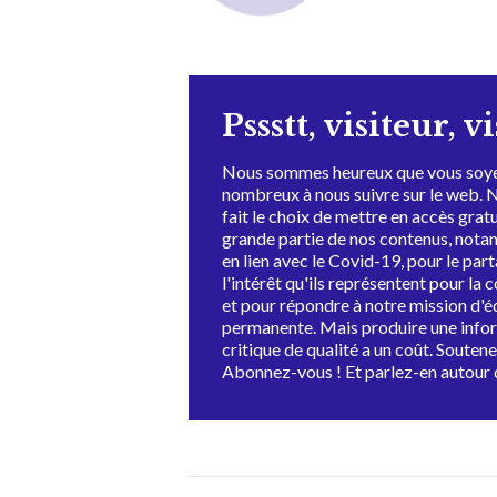
Pssstt, visiteur, v
Nous sommes heureux que vous soye
nombreux à nous suivre sur le web. 
fait le choix de mettre en accès grat
grande partie de nos contenus, not
en lien avec le Covid-19, pour le par
l'intérêt qu'ils représentent pour la c
et pour répondre à notre mission d'
permanente. Mais produire une info
critique de qualité a un coût. Souten
Abonnez-vous ! Et parlez-en autour 