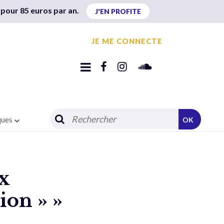
 pour 85 euros par an.
J'EN PROFITE
JE ME CONNECTE
ques
OK
ux
on » »