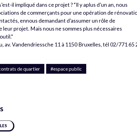
t-il impliqué dans ce projet ? “Il y aplus d’un an, nous
ssociations de commerçants pour une opération de rénovati
contactés, ennous demandant d’assumer un rôle de
e leur projet. Mais nous ne sommes plus nécessaires
util.“
u, av. Vandendriessche 11 à 1150 Bruxelles, tél 02/771 65 
contrats de quartier
#espace public
s
CLES