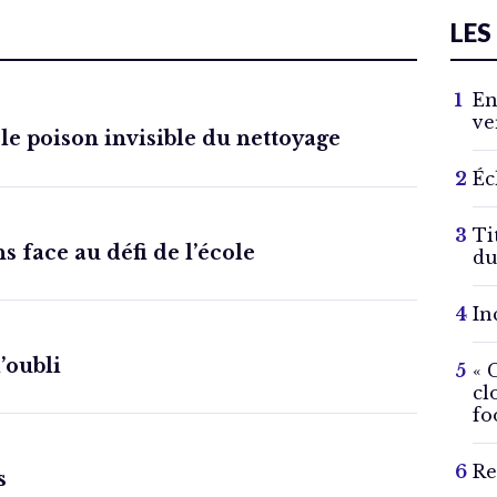
LES
En
ve
 le poison invisible du nettoyage
Éc
Ti
s face au défi de l’école
du
In
l’oubli
« 
cl
fo
Re
s