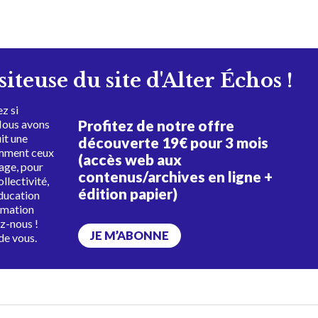
isiteuse du site d'Alter Échos !
z si
Profitez de notre offre
Nous avons
uit une
découverte 19€ pour 3 mois
amment ceux
(accès web aux
tage, pour
contenus/archives en ligne +
ollectivité,
édition papier)
éducation
rmation
ez-nous !
JE M’ABONNE
de vous.