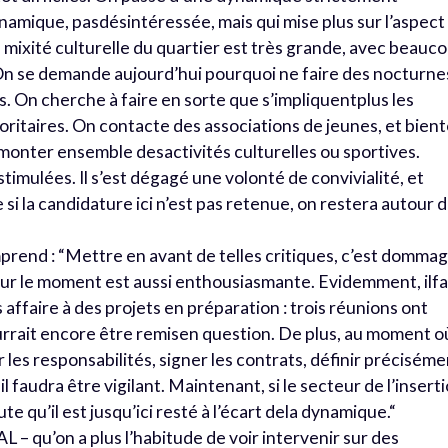
amique, pasdésintéressée, mais qui mise plus sur l’aspect
la mixité culturelle du quartier est très grande, avec beauc
n se demande aujourd’hui pourquoi ne faire des nocturne
s. On cherche à faire en sorte que s’impliquentplus les
ritaires. On contacte des associations de jeunes, et bient
 monter ensemble desactivités culturelles ou sportives.
 stimulées. Il s’est dégagé une volonté de convivialité, et
si la candidature ici n’est pas retenue, on restera autour 
mprend : “Mettre en avant de telles critiques, c’est domma
our le moment est aussi enthousiasmante. Evidemment, ilf
 affaire à des projets en préparation : trois réunions ont
pourrait encore être remisen question. De plus, au moment o
 les responsabilités, signer les contrats, définir précisém
 faudra être vigilant. Maintenant, si le secteur de l’insert
te qu’il est jusqu’ici resté à l’écart dela dynamique.“
 – qu’on a plus l’habitude de voir intervenir sur des