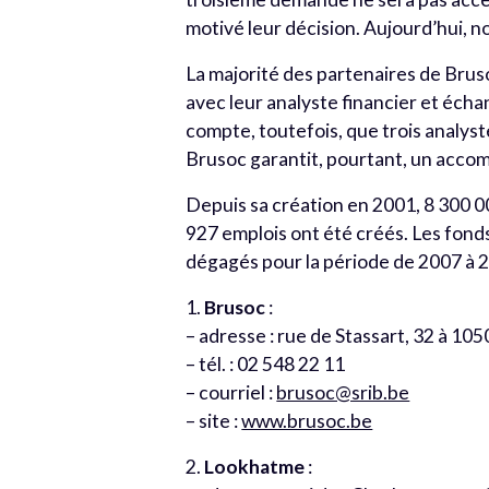
motivé leur décision. Aujourd’hui, n
La majorité des partenaires de Brus
avec leur analyste financier et éch
compte, toutefois, que trois analys
Brusoc garantit, pourtant, un acco
Depuis sa création en 2001, 8 300 0
927 emplois ont été créés. Les fon
dégagés pour la période de 2007 à 2
1.
Brusoc
:
– adresse : rue de Stassart, 32 à 105
– tél. : 02 548 22 11
– courriel :
brusoc@srib.be
– site :
www.brusoc.be
2.
Lookhatme
: