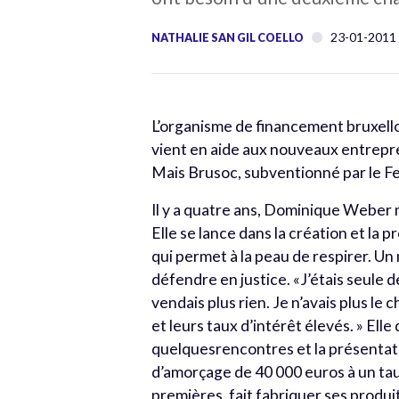
23-01-201
NATHALIE SAN GIL COELLO
L’organisme de financement bruxello
vient en aide aux nouveaux entrepr
Mais Brusoc, subventionné par le Fed
Il y a quatre ans, Dominique Weber 
Elle se lance dans la création et l
qui permet à la peau de respirer. Un
défendre en justice. «J’étais seule d
vendais plus rien. Je n’avais plus le
et leurs taux d’intérêt élevés. » Ell
quelquesrencontres et la présentati
d’amorçage de 40 000 euros à un tau
premières, fait fabriquer ses produi