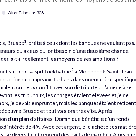
1
Alter Échos n° 308
1
is, Brusoc
, prête à ceux dont les banques ne veulent pas. 
eneurs ou à ceux qui ontbesoin d’une deuxième chance.
er, a-t-il réellement les moyens de ses ambitions ?
2
met sur pied sa sprl Lookhatme
à Molenbeek-Saint-Jean.
a production de chapeaux-turbans dans unematière spécifiqu
 malencontreux conflit avec son distributeur l’amène à se
evant les tribunaux, les charges étaient élevées et je ne
 choix, je devais emprunter, mais les banquesétaient réticen
e découvre Brusoc et tout va alors très vite. Après
on d’un plan d’affaires, Dominique bénéficie d’un fonds
xd’intérêt de 4 %. Avec cet argent, elle achète ses matièr
ts, se diversifie et reprend des parts de marché.« Alors que