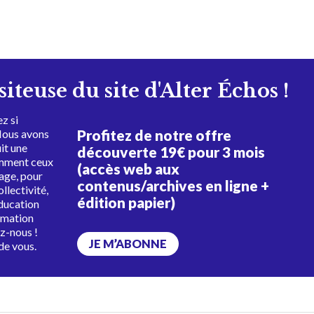
isiteuse du site d'Alter Échos !
z si
Profitez de notre offre
Nous avons
uit une
découverte 19€ pour 3 mois
amment ceux
(accès web aux
tage, pour
contenus/archives en ligne +
ollectivité,
édition papier)
éducation
rmation
ez-nous !
JE M’ABONNE
de vous.