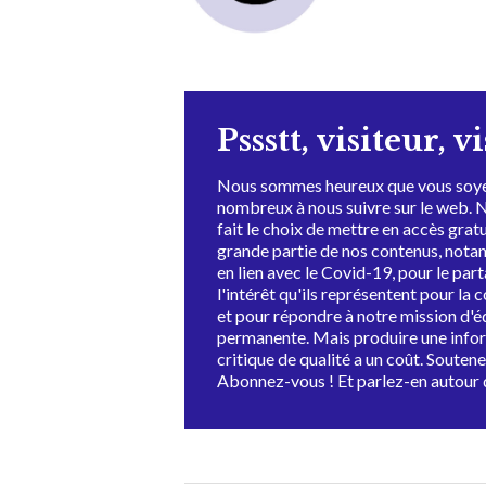
Pssstt, visiteur, v
Nous sommes heureux que vous soye
nombreux à nous suivre sur le web. 
fait le choix de mettre en accès grat
grande partie de nos contenus, not
en lien avec le Covid-19, pour le par
l'intérêt qu'ils représentent pour la c
et pour répondre à notre mission d'
permanente. Mais produire une info
critique de qualité a un coût. Souten
Abonnez-vous ! Et parlez-en autour 