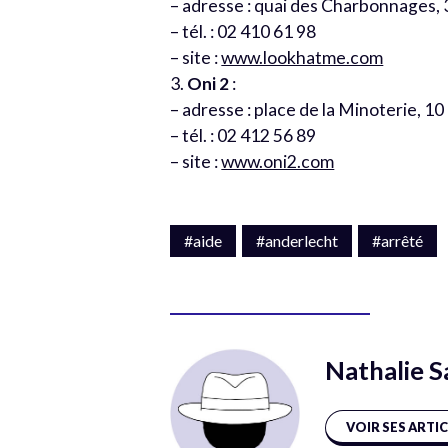
– adresse : quai des Charbonnages, 
– tél. : 02 410 61 98
– site :
www.lookhatme.com
3.
Oni 2
:
– adresse : place de la Minoterie, 10
– tél. : 02 412 56 89
– site :
www.oni2.com
#aide
#anderlecht
#arrêté
Nathalie S
VOIR SES ARTI