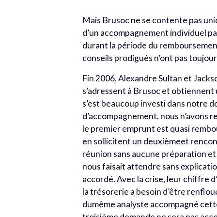
Mais Brusoc ne se contente pas uni
d’un accompagnement individuel par
durant la période du remboursement 
conseils prodigués n’ont pas toujour
Fin 2006, Alexandre Sultan et Jacks
s’adressent à Brusoc et obtiennent 
s’est beaucoup investi dans notre do
d’accompagnement, nous n’avons reçu
le premier emprunt est quasi rembour
en sollicitent un deuxièmeet rencont
réunion sans aucune préparation et po
nous faisait attendre sans explicati
accordé. Avec la crise, leur chiffre
la trésorerie a besoin d’être renflo
dumême analyste accompagné cette 
troisième demande ne sera pas accep