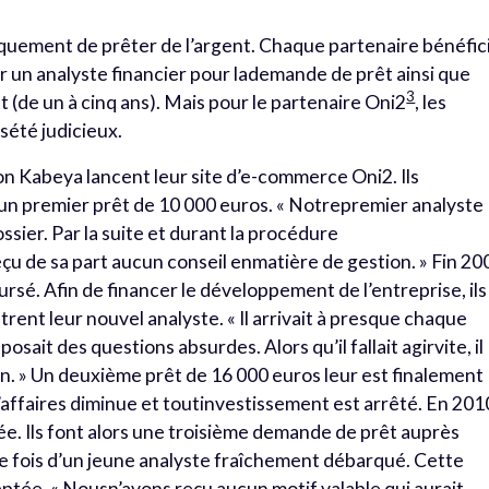
quement de prêter de l’argent. Chaque partenaire bénéfic
 un analyste financier pour lademande de prêt ainsi que
3
(de un à cinq ans). Mais pour le partenaire Oni2
, les
sété judicieux.
on Kabeya lancent leur site d’e-commerce Oni2. Ils
un premier prêt de 10 000 euros. « Notrepremier analyste
ssier. Par la suite et durant la procédure
 de sa part aucun conseil enmatière de gestion. » Fin 20
sé. Afin de financer le développement de l’entreprise, ils
rent leur nouvel analyste. « Il arrivait à presque chaque
sait des questions absurdes. Alors qu’il fallait agirvite, il
on. » Un deuxième prêt de 16 000 euros leur est finalement
 d’affaires diminue et toutinvestissement est arrêté. En 201
uée. Ils font alors une troisième demande de prêt auprès
fois d’un jeune analyste fraîchement débarqué. Cette
tée. « Nousn’avons reçu aucun motif valable qui aurait