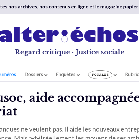
outes nos archives, nos contenus en ligne et le magazine papier
Regard critique · Justice sociale
numéros
Dossiers
Enquêtes
Rubri
usoc, aide accompagnée
iat
anques ne veulent pas. Il aide les nouveaux entre
nce. Mais a-t-ilréellement les moyens de ses amb