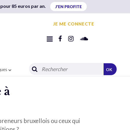
 pour 85 euros par an.
J'EN PROFITE
JE ME CONNECTE
ques
OK
 à
preneurs bruxellois ou ceux qui
itions ?