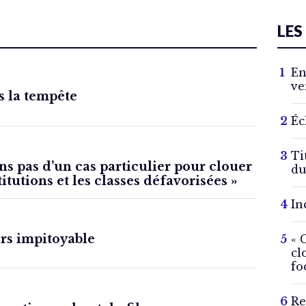
LES
En
ve
s la tempête
Éc
Ti
ns pas d’un cas particulier pour clouer
du
titutions et les classes défavorisées »
In
rs impitoyable
« 
cl
fo
Re