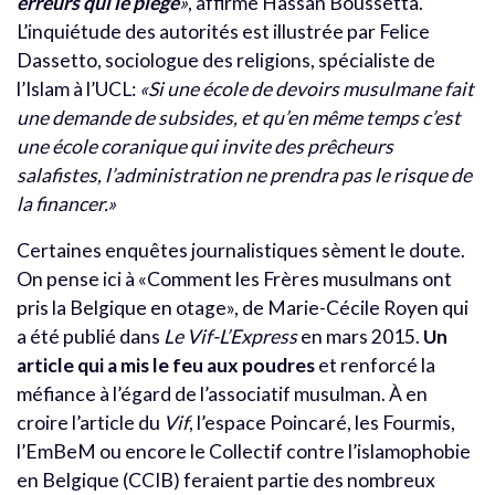
erreurs qui le piège
»
, affirme Hassan Boussetta.
L’inquiétude des autorités est illustrée par Felice
Dassetto, sociologue des religions, spécialiste de
l’Islam à l’UCL:
«Si une école de devoirs musulmane fait
une demande de subsides, et qu’en même temps c’est
une école coranique qui invite des prêcheurs
salafistes, l’administration ne prendra pas le risque de
la financer.»
Certaines enquêtes journalistiques sèment le doute.
On pense ici à «Comment les Frères musulmans ont
pris la Belgique en otage», de Marie-Cécile Royen qui
a été publié dans
Le Vif-L’Express
en mars 2015.
Un
article qui a mis le feu aux poudres
et renforcé la
méfiance à l’égard de l’associatif musulman. À en
croire l’article du
Vif
, l’espace Poincaré, les Fourmis,
l’EmBeM ou encore le Collectif contre l’islamophobie
en Belgique (CCIB) feraient partie des nombreux