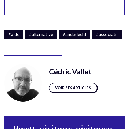
#aide
#alternative
#anderlecht
#associatif
Cédric Vallet
VOIR SES ARTICLES