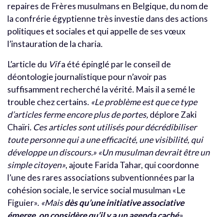
repaires de Frères musulmans en Belgique, du nom de
la confrérie égyptienne très investie dans des actions
politiques et sociales et qui appelle de ses vœux
l’instauration de la charia.
L’article du
Vif
a été épinglé par le conseil de
déontologie journalistique pour n’avoir pas
suffisamment recherché la vérité. Mais il a semé le
trouble chez certains.
«Le problème est que ce type
d’articles ferme encore plus de portes,
déplore Zaki
Chaïri
. Ces articles sont utilisés pour décrédibiliser
toute personne qui a une efficacité, une visibilité, qui
développe un discours.»
«Un musulman devrait être un
simple citoyen»
, ajoute Farida Tahar, qui coordonne
l’une des rares associations subventionnées par la
cohésion sociale, le service social musulman «Le
Figuier».
«Mais
dès qu’une initiative associative
émerge, on considère qu’il y a un agenda caché
»
,