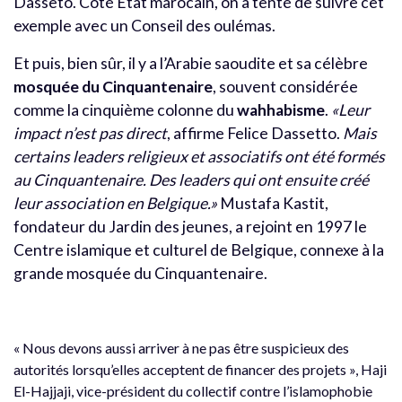
Dasseto. Côté État marocain, on a tenté de suivre cet
exemple avec un Conseil des oulémas.
Et puis, bien sûr, il y a l’Arabie saoudite et sa célèbre
mosquée du Cinquantenaire
, souvent considérée
comme la cinquième colonne du
wahhabisme
.
«Leur
impact n’est pas direct
, affirme Felice Dassetto.
Mais
certains leaders religieux et associatifs ont été formés
au Cinquantenaire. Des leaders qui ont ensuite créé
leur association en Belgique.»
Mustafa Kastit,
fondateur du Jardin des jeunes, a rejoint en 1997 le
Centre islamique et culturel de Belgique, connexe à la
grande mosquée du Cinquantenaire.
« Nous devons aussi arriver à ne pas être suspicieux des
autorités lorsqu’elles acceptent de financer des projets », Haji
El-Hajjaji, vice-président du collectif contre l’islamophobie