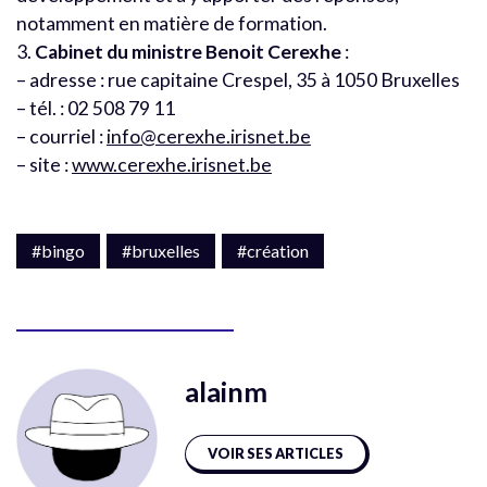
notamment en matière de formation.
3.
Cabinet du ministre Benoit Cerexhe
:
– adresse : rue capitaine Crespel, 35 à 1050 Bruxelles
– tél. : 02 508 79 11
– courriel :
info@cerexhe.irisnet.be
– site :
www.cerexhe.irisnet.be
#bingo
#bruxelles
#création
alainm
VOIR SES ARTICLES