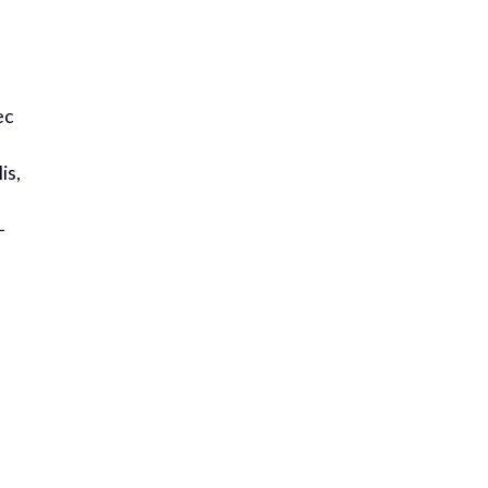
ec
is,
-