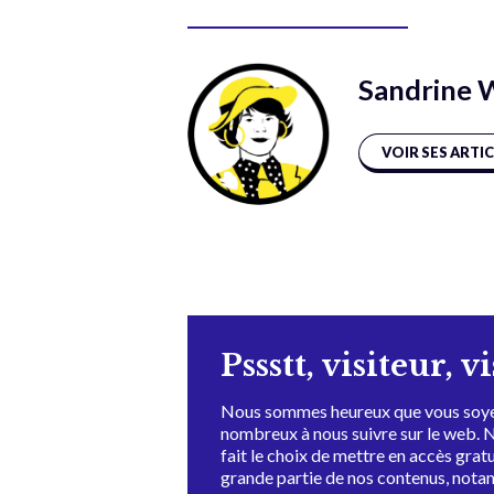
Sandrine 
VOIR SES ARTI
Pssstt, visiteur, v
Nous sommes heureux que vous soye
nombreux à nous suivre sur le web. 
fait le choix de mettre en accès grat
grande partie de nos contenus, not