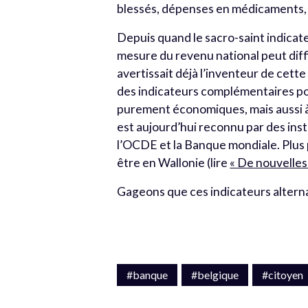
blessés, dépenses en médicaments,
Depuis quand le sacro-saint indicate
mesure du revenu national peut diffi
avertissait déjà l’inventeur de cett
des indicateurs complémentaires po
purement économiques, mais aussi à
est aujourd’hui reconnu par des ins
l’OCDE et la Banque mondiale. Plus p
être en Wallonie (lire
« De nouvelles
Gageons que ces indicateurs alternat
#banque
#belgique
#citoyen