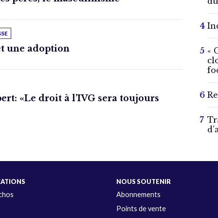
du
In
SSE
t une adoption
« 
cl
fo
Re
rt: «Le droit à l’IVG sera toujours
Tr
d’
CATIONS
NOUS SOUTENIR
Échos
Abonnements
s
Points de vente