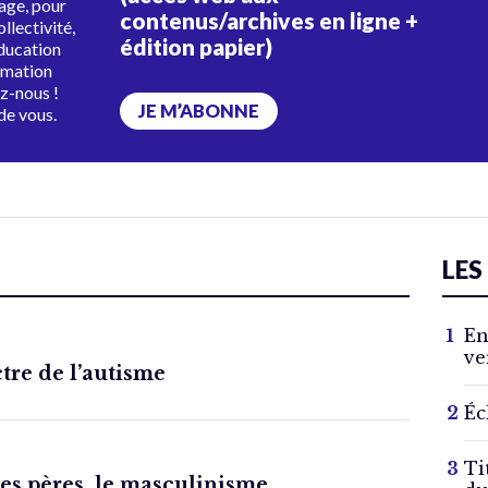
tage, pour
contenus/archives en ligne +
ollectivité,
édition papier)
éducation
rmation
ez-nous !
JE M’ABONNE
de vous.
LES
En
ve
ctre de l’autisme
Éc
Ti
des pères, le masculinisme