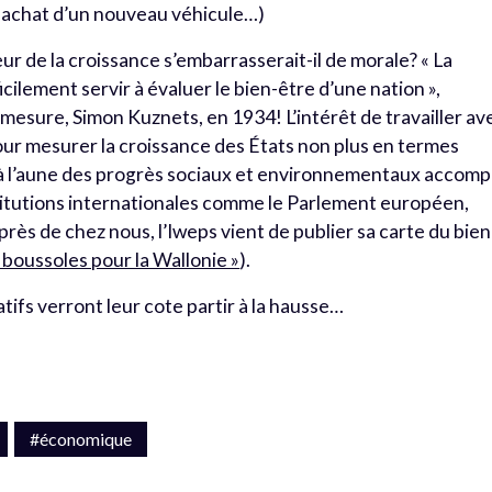
 achat d’un nouveau véhicule…)
ur de la croissance s’embarrasserait-il de morale? « La
cilement servir à évaluer le bien-être d’une nation »,
e mesure, Simon Kuznets, en 1934! L’intérêt de travailler av
ur mesurer la croissance des États non plus en termes
 l’aune des progrès sociaux et environnementaux accompl
titutions internationales comme le Parlement européen,
rès de chez nous, l’Iweps vient de publier sa carte du bien
 boussoles pour la Wallonie »
).
ifs verront leur cote partir à la hausse…
#économique