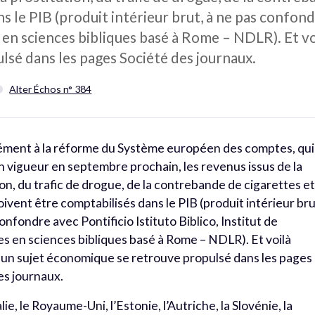
s le PIB (produit intérieur brut, à ne pas confond
s en sciences bibliques basé à Rome – NDLR). Et 
sé dans les pages Société des journaux.
Alter Échos n° 384
ment à la réforme du Système européen des comptes, qui
n vigueur en septembre prochain, les revenus issus de la
ion, du trafic de drogue, de la contrebande de cigarettes e
oivent être comptabilisés dans le PIB (produit intérieur bru
onfondre avec Pontificio Istituto Biblico, Institut de
s en sciences bibliques basé à Rome – NDLR). Et voilà
n sujet économique se retrouve propulsé dans les pages
es journaux.
alie, le Royaume-Uni, l’Estonie, l’Autriche, la Slovénie, la