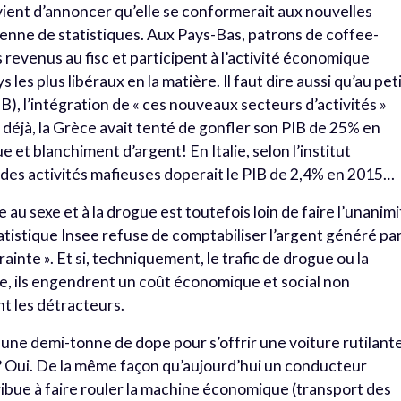
vient d’annoncer qu’elle se conformerait aux nouvelles
enne de statistiques. Aux Pays-Bas, patrons de coffee-
 revenus au fisc et participent à l’activité économique
les plus libéraux en la matière. Il faut dire aussi qu’au pet
IB), l’intégration de « ces nouveaux secteurs d’activités »
 déjà, la Grèce avait tenté de gonfler son PIB de 25% en
e et blanchiment d’argent! En Italie, selon l’institut
on des activités mafieuses doperait le PIB de 2,4% en 2015…
 au sexe et à la drogue est toutefois loin de faire l’unanimi
statistique Insee refuse de comptabiliser l’argent généré pa
rainte ». Et si, techniquement, le trafic de drogue ou la
e, ils engendrent un coût économique et social non
nt les détracteurs.
une demi-tonne de dope pour s’offrir une voiture rutilant
B? Oui. De la même façon qu’aujourd’hui un conducteur
ibue à faire rouler la machine économique (transport des