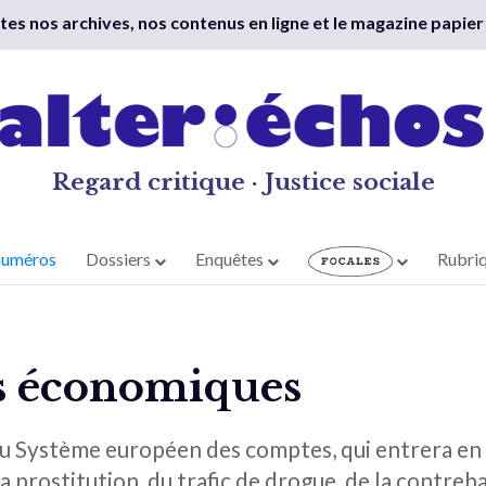
outes nos archives, nos contenus en ligne et le magazine papier
Regard critique · Justice sociale
numéros
Dossiers
Enquêtes
Rubri
s économiques
 Système européen des comptes, qui entrera en
la prostitution, du trafic de drogue, de la contreb