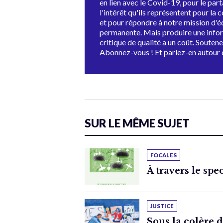
en lien avec le Covid-19, pour le par
l'intérêt qu'ils représentent pour la c
et pour répondre à notre mission d'
permanente. Mais produire une info
critique de qualité a un coût. Souten
Abonnez-vous ! Et parlez-en autour 
SUR LE MÊME SUJET
FOCALES
À travers le spe
JUSTICE
Sous la colère 