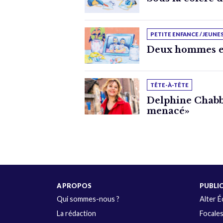
PETITE ENFANCE / JEUNE
Deux hommes e
TÊTE-À-TÊTE
Delphine Chabbe
menacé»
A PROPOS
PUBLI
Qui sommes-nous ?
Alter 
La rédaction
Focale