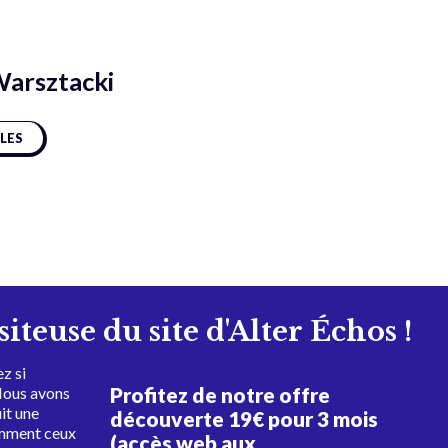
Warsztacki
CLES
isiteuse du site d'Alter Échos !
z si
Profitez de notre offre
Nous avons
uit une
découverte 19€ pour 3 mois
amment ceux
(accès web aux