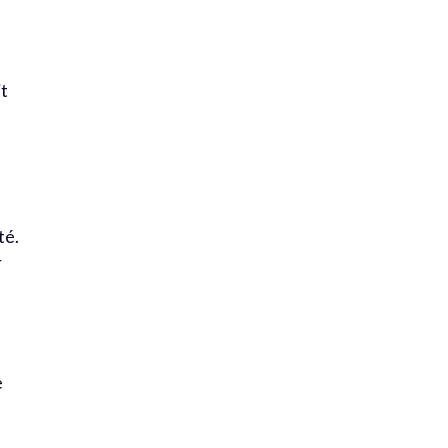
it
té.
r
e