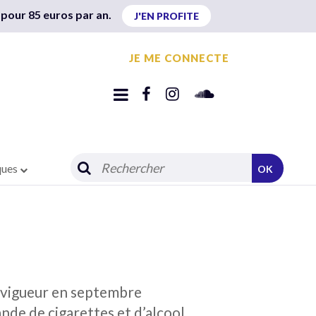
 pour 85 euros par an.
J'EN PROFITE
JE ME CONNECTE
ques
OK
 vigueur en septembre
ande de cigarettes et d’alcool