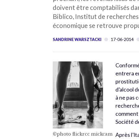
doivent être comptabilisés dan
Biblico, Institut de recherche
économique se retrouve propul
17-06-2014
SANDRINE WARSZTACKI
Conformé
entrera e
prostitut
d’alcool d
à ne pas c
recherche
comment u
Société d
©photo flickrcc mickcam
Après l’It