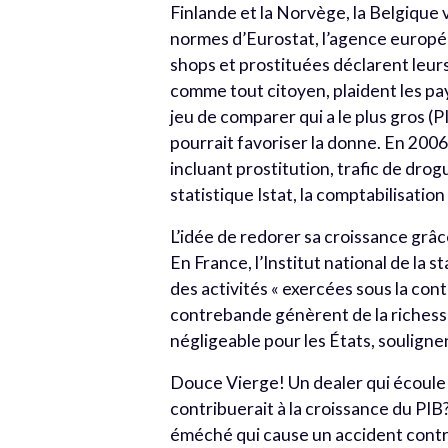
Finlande et la Norvège, la Belgique 
normes d’Eurostat, l’agence europé
shops et prostituées déclarent leurs
comme tout citoyen, plaident les pays 
jeu de comparer qui a le plus gros (P
pourrait favoriser la donne. En 2006
incluant prostitution, trafic de drogu
statistique Istat, la comptabilisati
L’idée de redorer sa croissance grâce
En France, l’Institut national de la 
des activités « exercées sous la cont
contrebande génèrent de la richess
négligeable pour les États, souligne
Douce Vierge! Un dealer qui écoule 
contribuerait à la croissance du PI
éméché qui cause un accident contr