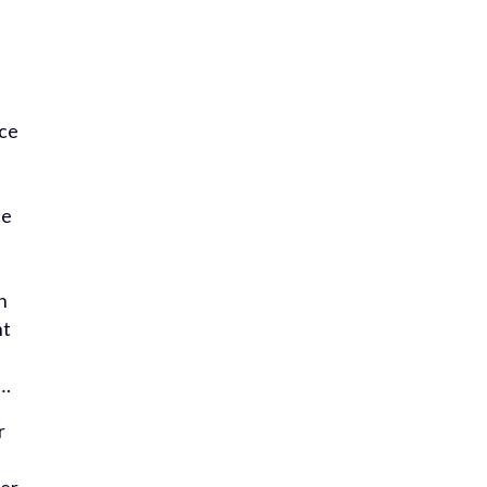
nce
ce
n
nt
e…
r