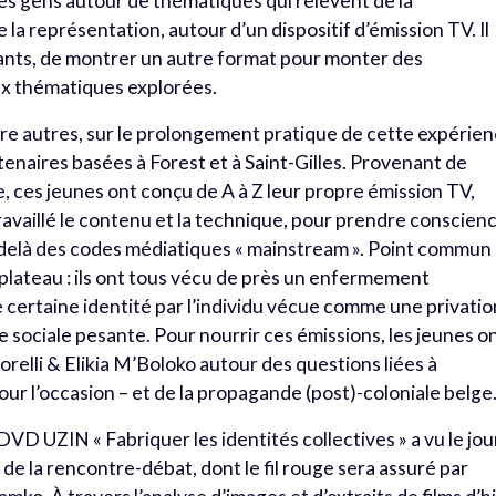
des gens autour de thématiques qui relèvent de la
e la représentation, autour d’un dispositif d’émission TV. Il
enants, de montrer un autre format pour monter des
ux thématiques explorées.
tre autres, sur le prolongement pratique de cette expérie
tenaires basées à Forest et à Saint-Gilles. Provenant de
 ces jeunes ont conçu de A à Z leur propre émission TV,
 travaillé le contenu et la technique, pour prendre conscien
e au-delà des codes médiatiques « mainstream ». Point commun
e plateau : ils ont tous vécu de près un enfermement
ne certaine identité par l’individu vécue comme une privatio
te sociale pesante. Pour nourrir ces émissions, les jeunes o
relli & Elikia M’Boloko autour des questions liées à
pour l’occasion – et de la propagande (post)-coloniale belg
DVD UZIN « Fabriquer les identités collectives » a vu le jou
s de la rencontre-débat, dont le fil rouge sera assuré par