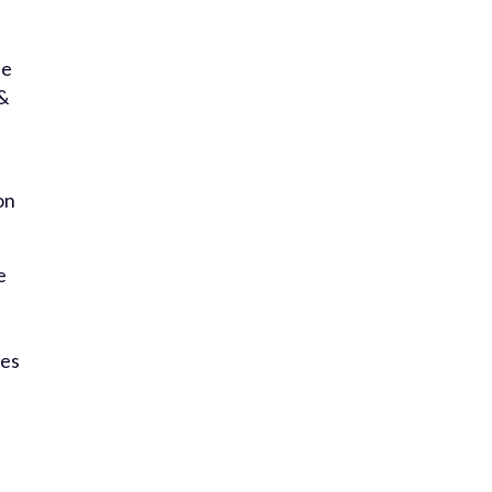
de
 &
on
e
ges