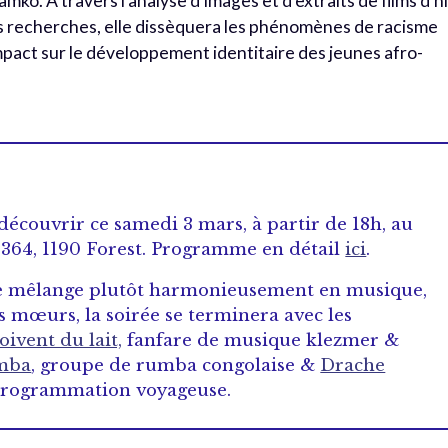
mko. À travers l’analyse d’images et d’extraits de films d’h
ses recherches, elle dissèquera les phénomènes de racisme
 impact sur le développement identitaire des jeunes afro-
découvrir ce samedi 3 mars, à partir de 18h, au
64, 1190 Forest. Programme en détail
ici
.
 se mêlange plutôt harmonieusement en musique,
s mœurs, la soirée se terminera avec les
oivent du lait,
fanfare de musique klezmer &
mba
, groupe de rumba congolaise &
Drache
 programmation voyageuse.