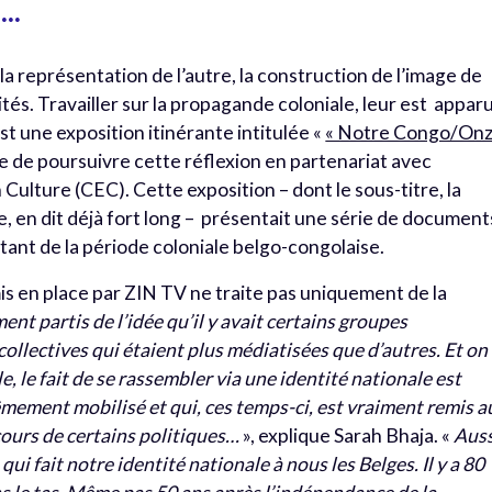
é…
a représentation de l’autre, la construction de l’image de
éalités. Travailler sur la propagande coloniale, leur est appar
st une exposition itinérante intitulée «
« Notre Congo/On
te de poursuivre cette réflexion en partenariat avec
Culture (CEC). Cette exposition – dont le sous-titre, la
, en dit déjà fort long – présentait une série de document
tant de la période coloniale belgo-congolaise.
 mis en place par ZIN TV ne traite pas uniquement de la
ent partis de l’idée qu’il y avait certains groupes
ollectives qui étaient plus médiatisées que d’autres. Et on
le, le fait de se rassembler via une identité nationale est
mement mobilisé et qui, ces temps-ci, est vraiment remis a
cours de certains politiques…
», explique Sarah Bhaja. «
Auss
ui fait notre identité nationale à nous les Belges. Il y a 80