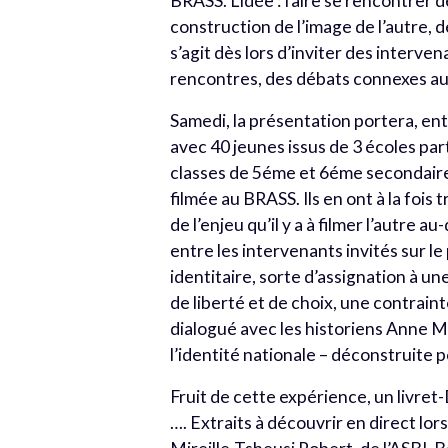
BRASS. L’idée : faire se rencontrer 
construction de l’image de l’autre, d
s’agit dès lors d’inviter des interv
rencontres, des débats connexes a
Samedi, la présentation portera, en
avec 40 jeunes issus de 3 écoles par
classes de 5éme et 6éme secondaire,
filmée au BRASS. Ils en ont à la fois
de l’enjeu qu’il y a à filmer l’autr
entre les intervenants invités sur l
identitaire, sorte d’assignation à u
de liberté et de choix, une contrain
dialogué avec les historiens Anne Mo
l’identité nationale – déconstruite 
Fruit de cette expérience, un livret-
…. Extraits à découvrir en direct lor