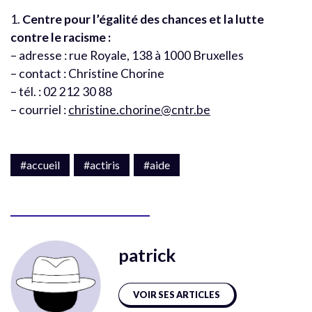
1.
Centre pour l’égalité des chances et la lutte
contre le racisme :
– adresse : rue Royale, 138 à 1000 Bruxelles
– contact : Christine Chorine
– tél. : 02 212 30 88
– courriel :
christine.chorine@cntr.be
#accueil
#actiris
#aide
patrick
VOIR SES ARTICLES