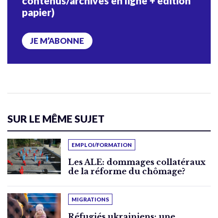
contenus/archives en ligne + édition
papier)
JE M’ABONNE
SUR LE MÊME SUJET
EMPLOI/FORMATION
Les ALE: dommages collatéraux
de la réforme du chômage?
MIGRATIONS
Réfugiés ukrainiens: une