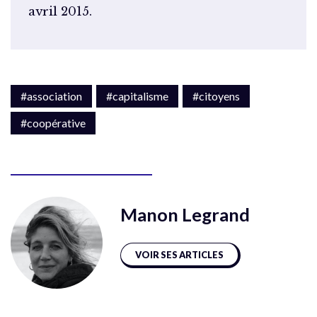
avril 2015.
#association
#capitalisme
#citoyens
#coopérative
Manon Legrand
VOIR SES ARTICLES