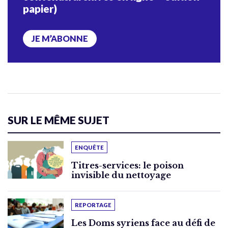
papier)
JE M’ABONNE
SUR LE MÊME SUJET
ENQUÊTE
Titres-services: le poison
invisible du nettoyage
REPORTAGE
Les Doms syriens face au défi de