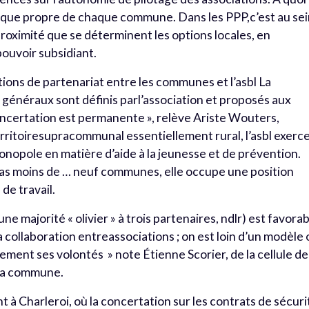
litique propre de chaque commune. Dans les PPP,c’est au se
roximité que se déterminent les options locales, en
pouvoir subsidiant.
ons de partenariat entre les communes et l’asbl La
fs généraux sont définis parl’association et proposés aux
oncertation est permanente », relève Ariste Wouters,
rritoiresupracommunal essentiellement rural, l’asbl exerce
monopole en matière d’aide à la jeunesse et de prévention.
as moins de … neuf communes, elle occupe une position
de travail.
une majorité « olivier » à trois partenaires, ndlr) est favora
a collaboration entreassociations ; on est loin d’un modèle
lement ses volontés » note Étienne Scorier, de la cellule de
la commune.
 à Charleroi, où la concertation sur les contrats de sécuri