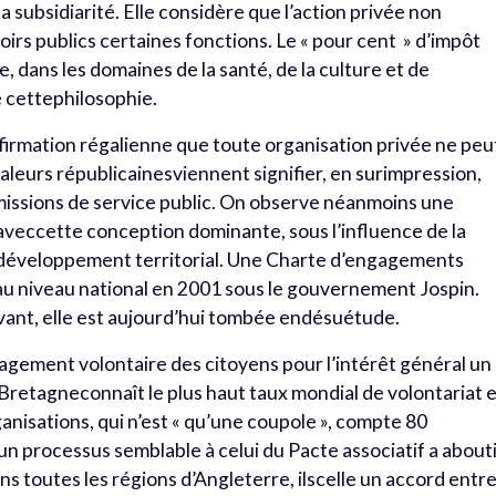
a subsidiarité. Elle considère que l’action privée non
oirs publics certaines fonctions. Le « pour cent » d’impôt
, dans les domaines de la santé, de la culture et de
 cettephilosophie.
affirmation régalienne que toute organisation privée ne peu
aleurs républicainesviennent signifier, en surimpression,
s missions de service public. On observe néanmoins une
aveccette conception dominante, sous l’influence de la
e développement territorial. Une Charte d’engagements
u niveau national en 2001 sous le gouvernement Jospin.
ant, elle est aujourd’hui tombée endésuétude.
ngagement volontaire des citoyens pour l’intérêt général un
-Bretagneconnaît le plus haut taux mondial de volontariat 
anisations, qui n’est « qu’une coupole », compte 80
un processus semblable à celui du Pacte associatif a abouti
s toutes les régions d’Angleterre, ilscelle un accord entr