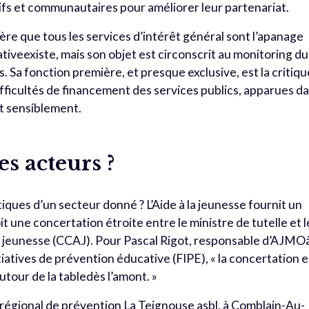
tifs et communautaires pour améliorer leur partenariat.
dère que tous les services d’intérêt général sont l’apanage
ativeexiste, mais son objet est circonscrit au monitoring du
 Sa fonction première, et presque exclusive, est la critiqu
difficultés de financement des services publics, apparues d
it sensiblement.
s acteurs ?
ques d’un secteur donné ? L’Aide à la jeunesse fournit un
 une concertation étroite entre le ministre de tutelle et l
la jeunesse (CCAJ). Pour Pascal Rigot, responsable d’AJMO
tiatives de prévention éducative (FIPE), « la concertation e
autour de la tabledès l’amont. »
e régional de prévention La Teignouse asbl, à Comblain-Au-