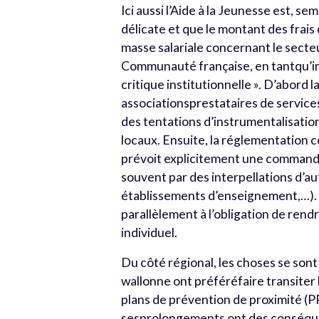
Ici aussi l’Aide à la Jeunesse est, se
délicate et que le montant des frai
masse salariale concernant le secteur
Communauté française, en tantqu’inst
critique institutionnelle ». D’abord l
associationsprestataires de service
des tentations d’instrumentalisati
locaux. Ensuite, la réglementation c
prévoit explicitement une commande 
souvent par des interpellations d’au
établissements d’enseignement,…). 
parallèlement à l’obligation de re
individuel.
Du côté régional, les choses se sont
wallonne ont préféréfaire transiter
plans de prévention de proximité (
sesprolongements ont des conséquen