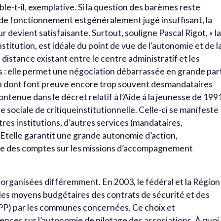
mble-t-il, exemplative. Si la question des barèmes reste
s de fonctionnement estgénéralement jugé insuffisant, la
 devient satisfaisante. Surtout, souligne Pascal Rigot, « l
itution, est idéale du point de vue de l’autonomie et de l
a distance existant entre le centre administratif et les
s : elle permet une négociation débarrassée en grande par
on dont font preuve encore trop souvent desmandataires
ontenue dans le décret relatif à l’Aide à la jeunesse de 199
sociale de critiqueinstitutionnelle. Celle-ci se manifeste
tres institutions, d’autres services (mandataires,
Etelle garantit une grande autonomie d’action,
ndre des comptes sur les missions d’accompagnement
 organisées différemment. En 2003, le fédéral et la Région
 les moyens budgétaires des contrats de sécurité et des
PPP) par les communes concernées. Ce choix et
ces sur l’autonomie de pilotage des associations. À quoi