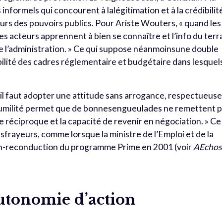
nformels qui concourent à lalégitimation et à la crédibilit
rs des pouvoirs publics. Pour Ariste Wouters, « quand les
les acteurs apprennent à bien se connaître et l’info du terr
e l’administration. » Ce qui suppose néanmoinsune double
tabilité des cadres réglementaire et budgétaire dans lesquel
r, il faut adopter une attitude sans arrogance, respectueus
L’humilité permet que de bonnesengueulades ne remettent 
réciproque et la capacité de revenir en négociation. » Ce
frayeurs, comme lorsque la ministre de l’Emploi et de la
on-reconduction du programme Prime en 2001 (voir
AEcho
utonomie d’action