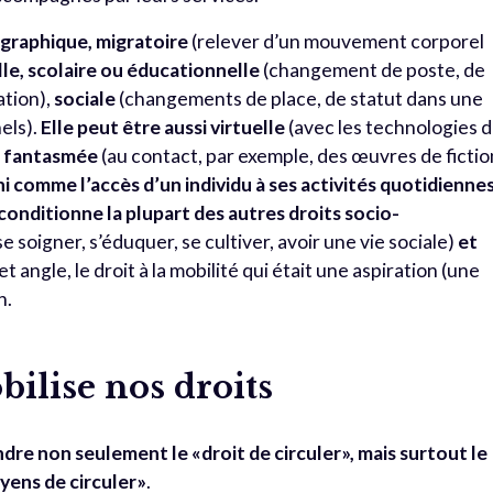
ographique, migratoire
(relever d’un mouvement corporel
le, scolaire ou éducationnelle
(changement de poste, de
ation),
sociale
(changements de place, de statut dans une
els).
Elle peut être aussi virtuelle
(avec les technologies 
e, fantasmée
(au contact, par exemple, des œuvres de fictio
ini comme l’accès d’un individu à ses activités quotidiennes
l conditionne la plupart des autres droits socio-
 se soigner, s’éduquer, se cultiver, avoir une vie sociale)
et
et angle, le droit à la mobilité qui était une aspiration (une
n.
ilise nos droits
ndre non seulement le «droit de circuler», mais surtout le
oyens de circuler»
.