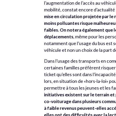
l’augmentation de l’accès au véhicul
mobilité, constat encore d’actualité
mise en circulation projetée par l
moins polluantes risque malheureus
faibles.
On notera également que le
déplacements
, même pour les perso
notamment que l’usage du bus est s
véhicule et non un choix de la part 
Dans l’usage des transports en comm
certaines familles préfèrent risque
ticket qu’elles sont dans l’incapacit
lors, en situation de «hors-la-loi» p
permettre à tous les jeunes et les f
initiatives existent sur le terrain
co-voiturage dans plusieurs commu
à faible revenus peuvent-elles accéd
elles ont des difficultés avec la lec