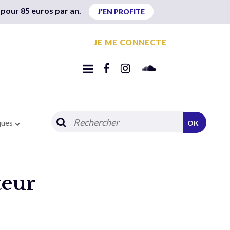
 pour 85 euros par an.
J'EN PROFITE
JE ME CONNECTE
ques
OK
teur