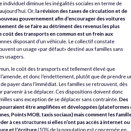
e individuel diminue les inégalités sociales en terme de
 aujourd’hui. Or,
la révision des taxes de circulation et de
e nouveau gouvernement afin d’encourager des voitures
ement de se faire au détriment des revenus les plus
 coût des transports en commun est un frein aux
nnes disposant d’un véhicule. Le collectif constate
ouvent un usage «par défaut» destiné aux familles sans
des usagers.
un, le coût des transports est tellement élevé que
r l’amende, et donc l’endettement, plutôt que de prendre u
é de payer dans l’immédiat. Les familles se retrouvent, dès
our parvenir à se déplacer. Ces dispositions doivent donc
amilles sans exception de se déplacer sans contrainte.
Des
 et pourraient être amplifiées et développées (plateformes
nes, Points MOB, taxis sociaux) mais comment les famill
er à ces structures si elles n’ont pas accès à internet ou 
ture et l’écriture
(10% de la population est concernée en