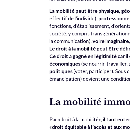
La mobilité peut être physique, gé
effectif de l’individu),
professionnel
fonctions, d’établissement, d’orient
société, y compris transgénérationn
la communication),
voire imaginair
Le droit à la mobilité peut être déf
Ce droit a gagné en légitimité car i
économiques
(se nourrir, travailler,
politiques
(voter, participer). Sous c
émancipation) devient une conditio
La mobilité immob
Par «droit à la mobilité»,
il faut ente
«droit équitable à l’accès et aux m