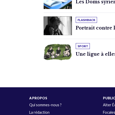
Les Doms syrien
FLASHBACK
Portrait contre 
SPORT
Une ligue à elle
A PROPOS
PUBLI
Qui sommes-nous ?
Alter 
La rédaction
Focale