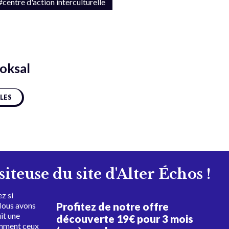
#centre d'action interculturelle
oksal
CLES
isiteuse du site d'Alter Échos !
z si
Profitez de notre offre
Nous avons
uit une
découverte 19€ pour 3 mois
amment ceux