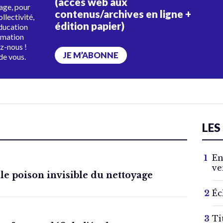
(accès web aux
tage, pour
contenus/archives en ligne +
ollectivité,
édition papier)
éducation
rmation
ez-nous !
JE M’ABONNE
de vous.
LES
En
ve
 le poison invisible du nettoyage
Éc
Ti