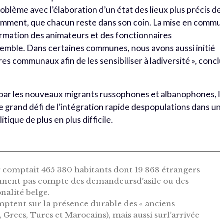
roblème avec l’élaboration d’un état des lieux plus précis d
amment, que chacun reste dans son coin. La mise en comm
ormation des animateurs et des fonctionnaires
semble. Dans certaines communes, nous avons aussi initié
es communaux afin de les sensibiliser à ladiversité », conc
par les nouveaux migrants russophones et albanophones, 
e grand défi de l’intégration rapide despopulations dans u
ique de plus en plus difficile.
 comptait 465 380 habitants dont 19 868 étrangers
tiennent pas compte des demandeursd’asile ou des
nalité belge.
tent sur la présence durable des « anciens
 Grecs, Turcs et Marocains), mais aussi surl’arrivée