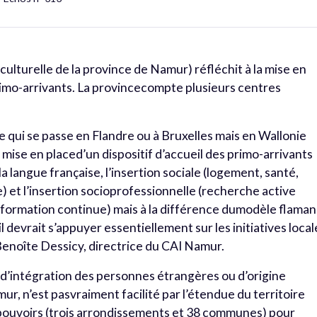
ulturelle de la province de Namur) réfléchit à la mise en
primo-arrivants. La provincecompte plusieurs centres
ce qui se passe en Flandre ou à Bruxelles mais en Wallonie
 mise en placed’un dispositif d’accueil des primo-arrivants
la langue française, l’insertion sociale (logement, santé,
) et l’insertion socioprofessionnelle (recherche active
 formation continue) mais à la différence dumodèle flaman
ail devrait s’appuyer essentiellement sur les initiatives loca
Benoîte Dessicy, directrice du CAI Namur.
l d’intégration des personnes étrangères ou d’origine
ur, n’est pasvraiment facilité par l’étendue du territoire
 pouvoirs (trois arrondissements et 38 communes) pour