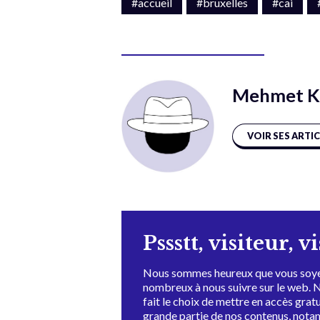
#accueil
#bruxelles
#cai
Mehmet K
VOIR SES ARTI
Pssstt, visiteur, v
Nous sommes heureux que vous soye
nombreux à nous suivre sur le web. 
fait le choix de mettre en accès grat
grande partie de nos contenus, not