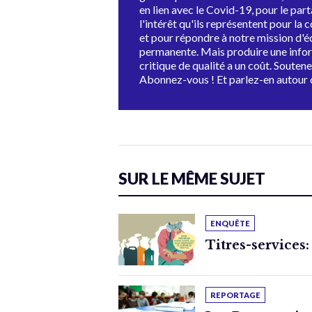
en lien avec le Covid-19, pour le par
l'intérêt qu'ils représentent pour la c
et pour répondre à notre mission d'
permanente. Mais produire une info
critique de qualité a un coût. Souten
Abonnez-vous ! Et parlez-en autour 
SUR LE MÊME SUJET
ENQUÊTE
Titres-services:
REPORTAGE