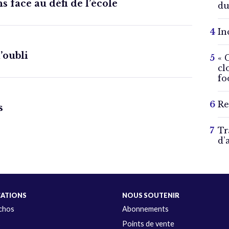
s face au défi de l’école
du
In
l’oubli
« 
cl
fo
Re
s
Tr
d’
CATIONS
NOUS SOUTENIR
Échos
Abonnements
s
Points de vente