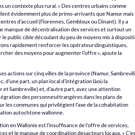
s un contexte plus rural. « Des centres urbains comme
illent évidemment plus de primo-arrivants que Namur mais 
tres d’accueil (Florennes, Gembloux ou Dinant). Il y a
ar manque de décentralisation des services et surtout un
 le public cible découlant du peu de moyens mis à disposit
vons rapidement renforcer les opérateurslinguistiques,
rcher des moyens pour augmenter l’offre », ajoute la
es actions sur cinq villes de la province (Namur, Sambrevill
 d’une part, un plan local d’intégration làoù la
et Sambreville) et, d’autre part, avec une attention
ntégration des personnesétrangères dans les plans de
ur les communes qui privilégient l’axe de la cohabitation
ation autochtone wallonne.
tion en Wallonie est l’insuffisance de l’offre de services,
ices et le manque de coordination desacteurs locaux. « C’e