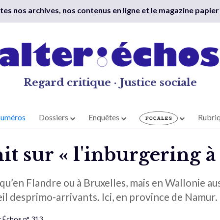
outes nos archives, nos contenus en ligne et le magazine papier
Regard critique · Justice sociale
numéros
Dossiers
Enquêtes
Rubri
t sur « l'inburgering à
u’en Flandre ou à Bruxelles, mais en Wallonie auss
eil desprimo-arrivants. Ici, en province de Namur.
r Échos n° 313