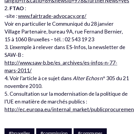
langId=fr&catId=89&newsId=978&furtherNews=yes
2.
FTAO
:
-site :
www.fairtrade-advocacy.org/
Voir en particulier le Communiqué du 28 janvier
Village Partenaire, bureau 9A, rue Fernand Bernier,
15 à 1060 Bruxelles – tél. : 02 543 19 23
3. L’exemple à relever dans ES-Infos, la newsletter de
SAW-B :
http://www.saw-b.be/es_archives/es-infos-n-77-
mars-2011/
4. Voir l’article à ce sujet dans
Alter Echos
n° 305 du 21
novembre 2010.
5. Consultation sur la modernisation de la politique de
l’UE en matière de marchés publics :
http://ec.europa.eu/internal_market/publicprocuremen
#bruxelles
#commission
#communes