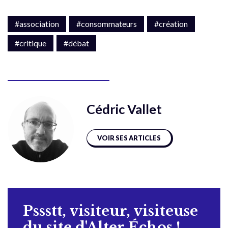
#association
#consommateurs
#création
#critique
#débat
Cédric Vallet
VOIR SES ARTICLES
Pssstt, visiteur, visiteuse
du site d'Alter Échos !