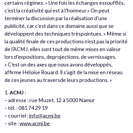
certains régimes. » Une fois les échanges essoufflés,
c’est la créativité qui est à l’honneur.« On peut
terminer la discussion par la réalisation d’une
publicité, car c’est dans ce domaine aussi que se
développent des techniques trèspointues. » Même si
la qualité finale de ces productions n’est pas la priorité
de l’ACMJ, elles sont tout de même mises en valeur
lors d’expositions, deprojections, de vernissages.
« C’est un des axes que nous avons développés,
affirme Héloïse Rouard. Il s’agit de la mise en réseau
de ces jeunes au traversde leurs productions. »
1.
ACMJ
:
– adresse : rue Muzet, 12 à 5000 Namur
– tél. : 081 74 29 19
– courriel :
info@acmj.be
– site :
www.acmj.be