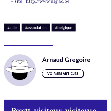
– site :
http://www.ulg.ac.be
#aide
#association
#belgique
Arnaud Gregoire
VOIR SES ARTICLES
Pssstt, visiteur, visiteuse