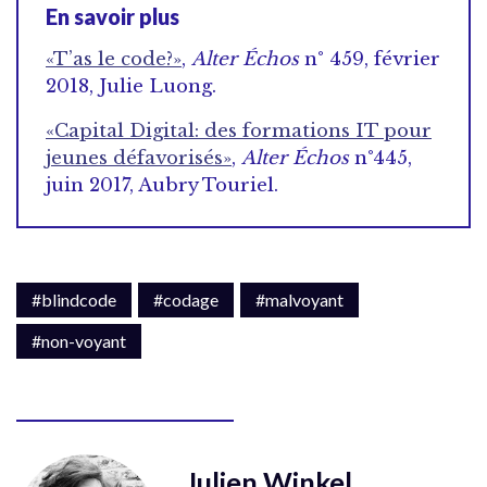
En savoir plus
«T’as le code?»
,
Alter Échos
n° 459, février
2018, Julie Luong.
«Capital Digital: des formations IT pour
jeunes défavorisés»
,
Alter Échos
n°445,
juin 2017, Aubry Touriel.
#blindcode
#codage
#malvoyant
#non-voyant
Julien Winkel