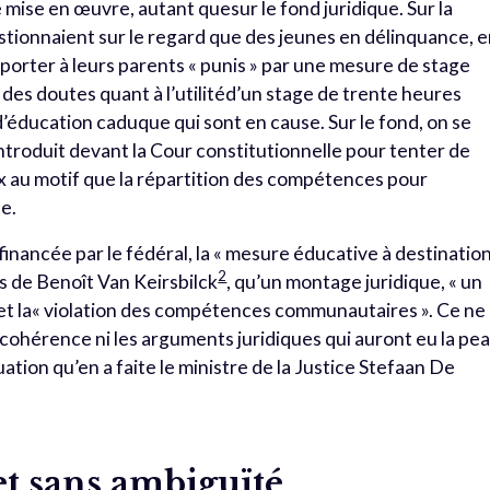
e mise en œuvre, autant quesur le fond juridique. Sur la
tionnaient sur le regard que des jeunes en délinquance, 
 porter à leurs parents « punis » par une mesure de stage
des doutes quant à l’utilitéd’un stage de trente heures
’éducation caduque qui sont en cause. Sur le fond, on se
ntroduit devant la Cour constitutionnelle pour tenter de
x au motif que la répartition des compétences pour
le.
nancée par le fédéral, la « mesure éducative à destinatio
2
es de Benoît Van Keirsbilck
, qu’un montage juridique, « un
fet la« violation des compétences communautaires ». Ce ne
cohérence ni les arguments juridiques qui auront eu la pe
ation qu’en a faite le ministre de la Justice Stefaan De
et sans ambiguïté