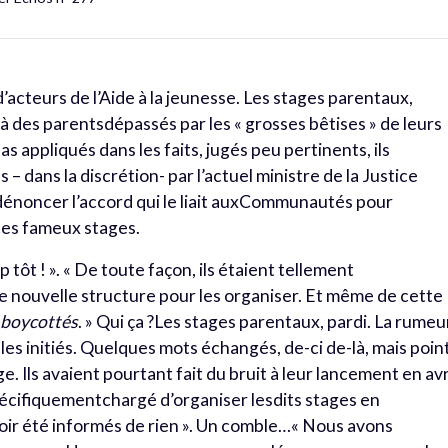
’acteurs de l’Aide à la jeunesse. Les stages parentaux,
 à des parentsdépassés par les « grosses bêtises » de leurs
as appliqués dans les faits, jugés peu pertinents, ils
 dans la discrétion- par l’actuel ministre de la Justice
dénoncer l’accord qui le liait auxCommunautés pour
 ces fameux stages.
p tôt ! ». « De toute façon, ils étaient tellement
e nouvelle structure pour les organiser. Et même de cette
t
boycottés
. » Qui ça ?Les stages parentaux, pardi. La rumeu
ar les initiés. Quelques mots échangés, de-ci de-là, mais poin
e. Ils avaient pourtant fait du bruit à leur lancement en avr
écifiquementchargé d’organiser lesdits stages en
oir été informés de rien ». Un comble…« Nous avons