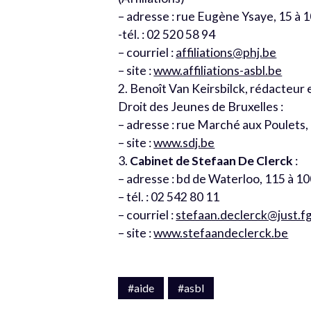
– adresse : rue Eugène Ysaye, 15 à 
-tél. : 02 520 58 94
– courriel :
affiliations@phj.be
– site :
www.affiliations-asbl.be
2. Benoît Van Keirsbilck, rédacteur
Droit des Jeunes de Bruxelles :
– adresse : rue Marché aux Poulets,
– site :
www.sdj.be
3.
Cabinet de Stefaan De Clerck
:
– adresse : bd de Waterloo, 115 à 1
– tél. : 02 542 80 11
– courriel :
stefaan.declerck@just.f
– site :
www.stefaandeclerck.be
#aide
#asbl