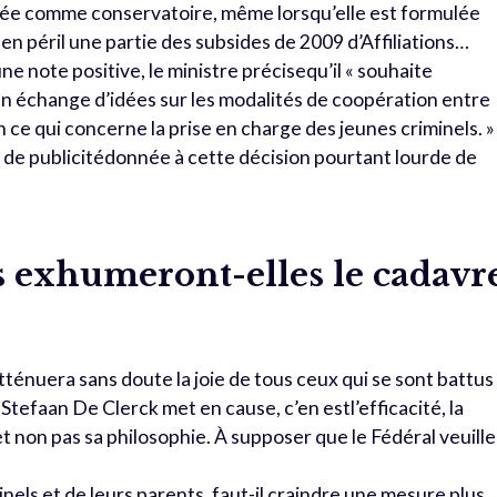
rée comme conservatoire, même lorsqu’elle est formulée
 en péril une partie des subsides de 2009 d’Affiliations…
ne note positive, le ministre précisequ’il « souhaite
 échange d’idées sur les modalités de coopération entre
ce qui concerne la prise en charge des jeunes criminels. »
de publicitédonnée à cette décision pourtant lourde de
exhumeront-elles le cadavr
atténuera sans doute la joie de tous ceux qui se sont battus
Stefaan De Clerck met en cause, c’en estl’efficacité, la
 et non pas sa philosophie. À supposer que le Fédéral veuille
inels et de leurs parents, faut-il craindre une mesure plus