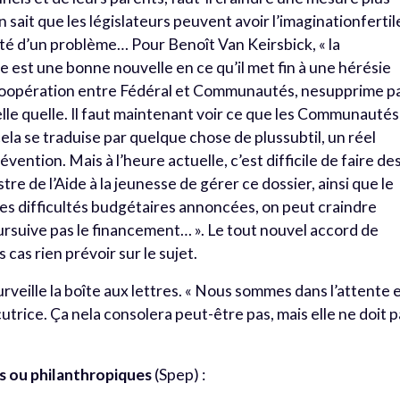
 sait que les législateurs peuvent avoir l’imaginationfertil
xité d’un problème… Pour Benoît Van Keirsbick, « la
e est une bonne nouvelle en ce qu’il met fin à une hérésie
de coopération entre Fédéral et Communautés, nesupprime p
telle quelle. Il faut maintenant voir ce que les Communautés
cela se traduise par quelque chose de plussubtil, un réel
révention. Mais à l’heure actuelle, c’est difficile de faire de
re de l’Aide à la jeunesse de gérer ce dossier, ainsi que le
des difficultés budgétaires annoncées, on peut craindre
suive pas le financement… ». Le tout nouvel accord de
as rien prévoir sur le sujet.
urveille la boîte aux lettres. « Nous sommes dans l’attente 
cutrice. Ça nela consolera peut-être pas, mais elle ne doit 
s ou philanthropiques
(Spep) :