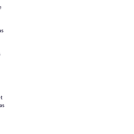
e
as
s
et
pas