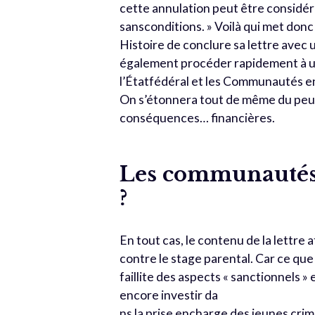
cette annulation peut être considé
sansconditions. » Voilà qui met donc
Histoire de conclure sa lettre avec u
également procéder rapidement à un
l’Étatfédéral et les Communautés en 
On s’étonnera tout de même du peu 
conséquences… financières.
Les communautés 
?
En tout cas, le contenu de la lettre 
contre le stage parental. Car ce que 
faillite des aspects « sanctionnels »
encore investir da
ns la prise encharge des jeunes crim