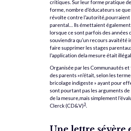
critiques. Sur leur forme pratique d
forme, nombre d’éducateurs se ques
révolte contre l’autorité,pourraient
parental… Ils émettaient également 
lorsque ce sont parfois des années d
souviendra qu’un recours avaitété i
faire supprimer les stages parentau
l’application dela mesure était illéga
Organisée par les Communautés et fi
des parents »n’était, selon les term
bricolage indigeste » ayant pour ef
sont pourtant pas les arguments de 
de la mesure,mais simplement l’évalu
3
Clerck (CD&V)
.
Une lettre sévère 