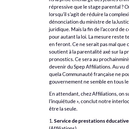
répressive que le stage parental ? On
lorsqu’il s’agit de réduire la comple
dénonciation du ministre de laJustic
juridique. Mais la fin de l’accord 
pour autant la loi. La mesure reste 
en feront. Ce ne serait pas mal que 
soutient à la parentalité axé sur la p
pronostics. Ce sera au prochainminist
devenir du Spep Affiliations. Au vu 
quela Communauté française ne pour
gouvernement ne semble en tous les c
En attendant, chez Affiliations, on s
l’inquiétude », conclut notre interlo
être la seule.
1.
Service de prestations éducative
(Affiliations)