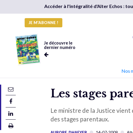
Accéder à l'intégralité d'Alter Echos : t
JE M'ABONNE !
Je découvre le
dernier numéro
Nos 
Les stages par
Le ministre de la Justice vie
des stages parentaux.
14-07-2009
Alt
AURORE_DHAEYER