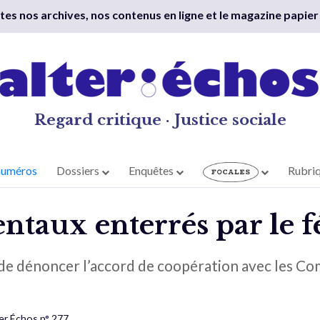
outes nos archives, nos contenus en ligne et le magazine papier
Regard critique · Justice sociale
numéros
Dossiers
Enquêtes
Rubri
entaux enterrés par le f
nt de dénoncer l’accord de coopération avec les C
er Échos n° 277