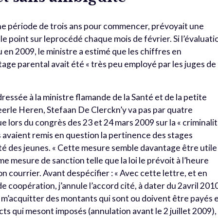
r une période de trois ans pour commencer, prévoyait une
 le point sur leprocédé chaque mois de février. Si l’évaluati
 en 2009, le ministre a estimé que les chiffres en
ge parental avait été « très peu employé par les juges de 
ressée à la ministre flamande de la Santé et de la petite
Veerle Heren, Stefaan De Clerckn’y va pas par quatre
e lors du congrès des 23 et 24 mars 2009 sur la « criminali
s avaient remis en question la pertinence des stages
ité des jeunes. « Cette mesure semble davantage être utile
mesure de sanction telle que la loi le prévoit à l’heure
on courrier. Avant despécifier : « Avec cette lettre, et en
 de coopération, j’annule l’accord cité, à dater du 2avril 201
 m’acquitter des montants qui sont ou doivent être payés 
s qui mesont imposés (annulation avant le 2 juillet 2009),