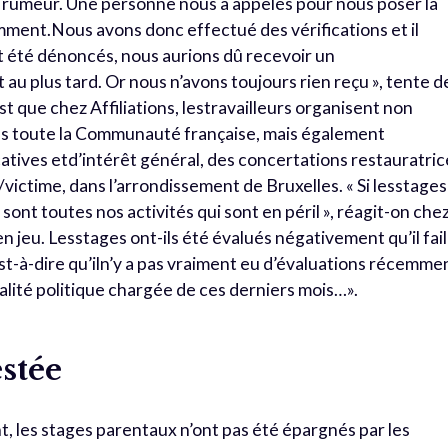
e rumeur. Une personne nous a appelés pour nous poser la
mment.Nous avons donc effectué des vérifications et il
nt été dénoncés, nous aurions dû recevoir un
 au plus tard. Or nous n’avons toujours rien reçu », tente d
st que chez Affiliations, lestravailleurs organisent non
ns toute la Communauté française, mais également
tives etd’intérêt général, des concertations restauratric
ictime, dans l’arrondissement de Bruxelles. « Si lesstages
sont toutes nos activités qui sont en péril », réagit-on che
 en jeu. Lesstages ont-ils été évalués négativement qu’il fail
’est-à-dire qu’iln’y a pas vraiment eu d’évaluations récemme
ualité politique chargée de ces derniers mois…».
stée
nt, les stages parentaux n’ont pas été épargnés par les