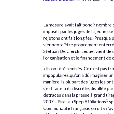
La mesure avait fait bondir nombre d
imposés par les juges de la jeunesse
rejetons ont fait long feu. Presque p
viennentd’être proprement enterrés –
Stefaan De Clerck. Lequel vient de 
l’organisation et le financement de
« Ils ont été remisés. Ce n’est pas tro
impopulaires,qu’on a dû imaginer un
manière, la plupart des juges les on
s’est faite très discrète, distillée p
detraces dans la presse à grand tirag
1
2007… Pire : au Spep Affiliations
sp
Communauté française, on dit « n’av