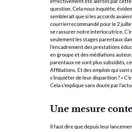
effectivement été alertés par cett
question. Cela nous inquiète, évide
semblerait que si les accords avaie
courrierrecommandé pour le 2 juillet
se rassurer notre interlocutrice. C’e
seulement les stages parentaux da
l’encadrement des prestations éduca
en groupe et des médiations auteur/v
parentaux ne sont plus subsidiés, ce 
Affiliations. Et des emplois qui sont
s’inquiéter de leur disparition ? « C
Cela s’explique sans doute par l’act
Une mesure conte
Il faut dire que depuis leur lanceme