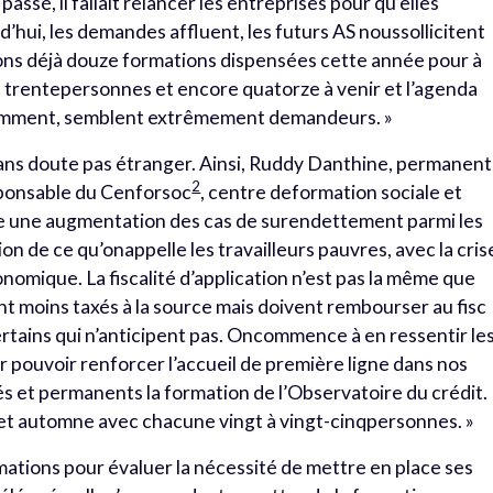
ssé, il fallait relancer les entreprises pour qu’elles
d’hui, les demandes affluent, les futurs AS noussollicitent
vons déjà douze formations dispensées cette année pour à
 trentepersonnes et encore quatorze à venir et l’agenda
otamment, semblent extrêmement demandeurs. »
 sans doute pas étranger. Ainsi, Ruddy Danthine, permanent
2
sponsable du Cenforsoc
, centre deformation sociale et
ate une augmentation des cas de surendettement parmi les
ion de ce qu’onappelle les travailleurs pauvres, avec la cris
nomique. La fiscalité d’application n’est pas la même que
sont moins taxés à la source mais doivent rembourser au fisc
certains qui n’anticipent pas. Oncommence à en ressentir le
 pouvoir renforcer l’accueil de première ligne dans nos
és et permanents la formation de l’Observatoire du crédit.
t automne avec chacune vingt à vingt-cinqpersonnes. »
ormations pour évaluer la nécessité de mettre en place ses