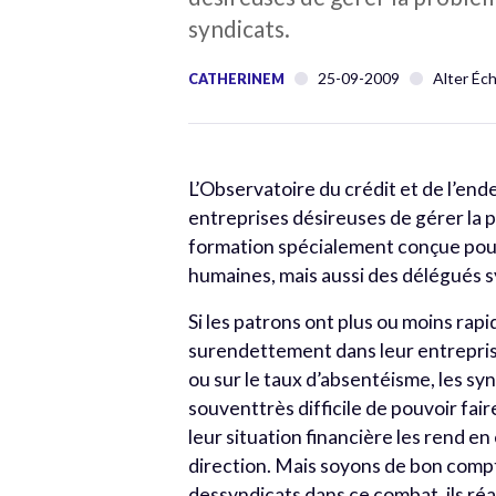
syndicats.
25-09-2009
Alter Éc
CATHERINEM
L’Observatoire du crédit et de l’en
entreprises désireuses de gérer la
formation spécialement conçue pour
humaines, mais aussi des délégués s
Si les patrons ont plus ou moins rapi
surendettement dans leur entreprise
ou sur le taux d’absentéisme, les syn
souventtrès difficile de pouvoir fair
leur situation financière les rend en
direction. Mais soyons de bon compte,
dessyndicats dans ce combat, ils réal