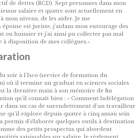
ectif de dettes (RCD). Sept personnes dans mon
siessur salaire et quatre sont actuellement en
à mon niveau, de les aider. Je me
n épouse est juriste, j’aidans mon entourage des
 ou huissier et j’ai ainsi pu collecter pas mal
e à disposition de mes collègues.»
aration
du soir à l’Isco (service de formation du
 où il termine un graduat en sciences sociales
ent la dernière main à son mémoire de fin
stion qu’il connaît bien : « Comment ladélégation
nir dans un cas de surendettement d’un travailleur
ème qu’il explore depuis quatre à cinq ansau sein
i a permis d’élaborer quelques outils à destination
comme des petits prospectus qui abordent
uotités saisissables sur salaire, le règlement