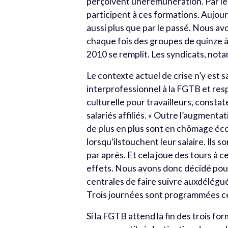
perçoivent unerémunération. Par le pa
participent à ces formations. Aujour
aussi plus que par le passé. Nous a
chaque fois des groupes de quinze à
2010 se remplit. Les syndicats, n
Le contexte actuel de crise n’y est
interprofessionnel à la FGTB et re
culturelle pour travailleurs, const
salariés affiliés. « Outre l’augmentat
de plus en plus sont en chômage éco
lorsqu’ilstouchent leur salaire. Ils 
par après. Et cela joue des tours à 
effets. Nous avons donc décidé pour
centrales de faire suivre auxdélégu
Trois journées sont programmées ce
Si la FGTB attend la fin des trois f