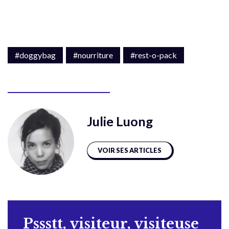
#doggybag
#nourriture
#rest-o-pack
Julie Luong
VOIR SES ARTICLES
Pssstt, visiteur, visiteuse