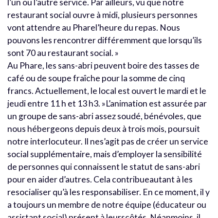
l’un ou l’autre service. Par ailleurs, vu que notre
restaurant social ouvre à midi, plusieurs personnes
vont attendre au Pharel’heure du repas. Nous
pouvons les rencontrer différemment que lorsqu’ils
sont 70 au restaurant social. »
Au Phare, les sans-abri peuvent boire des tasses de
café ou de soupe fraîche pour la somme de cinq
francs. Actuellement, le local est ouvert le mardi et le
jeudi entre 11 h et 13 h3. »L’animation est assurée par
un groupe de sans-abri assez soudé, bénévoles, que
nous hébergeons depuis deux à trois mois, poursuit
notre interlocuteur. Il nes’agit pas de créer un service
social supplémentaire, mais d’employer la sensibilité
de personnes qui connaissent le statut de sans-abri
pour en aider d’autres. Cela contribueautant à les
resocialiser qu’à les responsabiliser. En ce moment, il y
a toujours un membre de notre équipe (éducateur ou
assistant social) présent à leurscôtés. Néanmoins, il