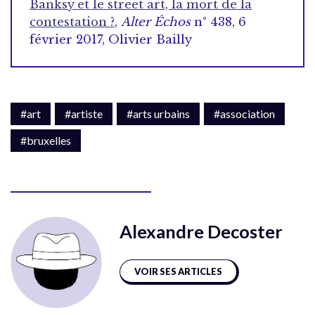
Banksy et le street art, la mort de la
contestation ?
,
Alter Échos
n° 438, 6
février 2017, Olivier Bailly
#art
#artiste
#arts urbains
#association
#bruxelles
Alexandre Decoster
VOIR SES ARTICLES