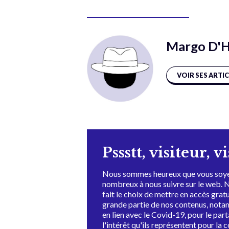
Margo D'He
VOIR SES ARTI
Pssstt, visiteur, v
Nous sommes heureux que vous soye
nombreux à nous suivre sur le web. 
fait le choix de mettre en accès grat
grande partie de nos contenus, not
en lien avec le Covid-19, pour le par
l'intérêt qu'ils représentent pour la c