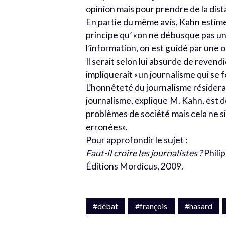
opinion mais pour prendre de la dist
En partie du même avis, Kahn estime
principe qu’ «on ne débusque pas un
l’information, on est guidé par une o
Il serait selon lui absurde de reven
impliquerait «un journalisme qui se 
L’honnêteté du journalisme résiderai
journalisme, explique M. Kahn, est d
problèmes de société mais cela ne si
erronées».
Pour approfondir le sujet :
Faut-il croire les journalistes ?
Philip
Éditions Mordicus,‎ 2009.
#débat
#françois
#hasard