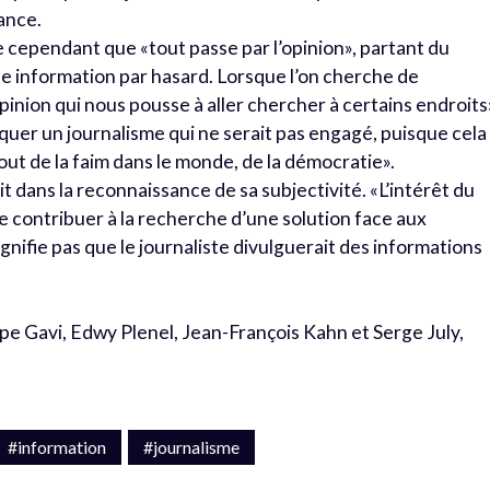
ance.
 cependant que «tout passe par l’opinion», partant du
e information par hasard. Lorsque l’on cherche de
pinion qui nous pousse à aller chercher à certains endroits
diquer un journalisme qui ne serait pas engagé, puisque cela
fout de la faim dans le monde, de la démocratie».
t dans la reconnaissance de sa subjectivité. «L’intérêt du
e contribuer à la recherche d’une solution face aux
gnifie pas que le journaliste divulguerait des informations
pe Gavi, Edwy Plenel, Jean-François Kahn et Serge July,
#information
#journalisme