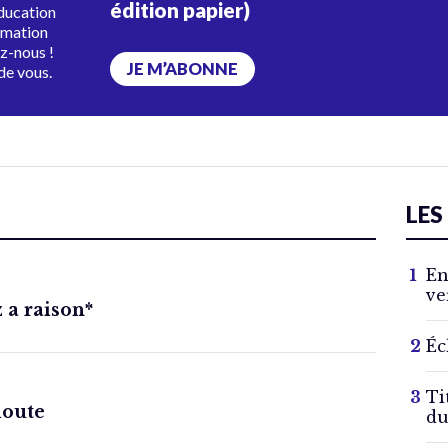
édition papier)
éducation
rmation
ez-nous !
JE M’ABONNE
de vous.
LES
En
ve
a raison*
Éc
Ti
doute
du