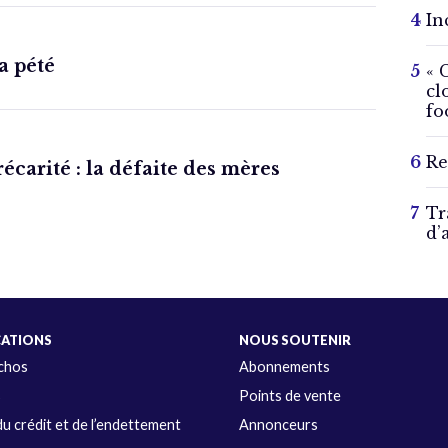
In
a pété
« 
cl
fo
Re
écarité : la défaite des mères
Tr
d’
CATIONS
NOUS SOUTENIR
Échos
Abonnements
s
Points de vente
u crédit et de l’endettement
Annonceurs