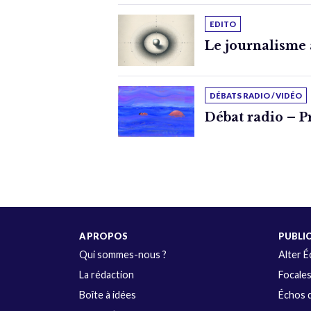
EDITO
Le journalisme 
DÉBATS RADIO / VIDÉO
Débat radio – Pr
A PROPOS
PUBLI
Qui sommes-nous ?
Alter 
La rédaction
Focale
Boîte à idées
Échos d