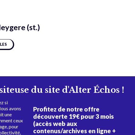
ygere (st.)
CLES
isiteuse du site d'Alter Échos !
z si
Profitez de notre offre
Nous avons
uit une
découverte 19€ pour 3 mois
amment ceux
(accès web aux
tage, pour
contenus/archives en ligne +
ollectivité,