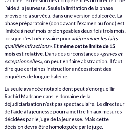
Oubliée l’extension des compétences du directeur de
l’aide à la jeunesse. Seule la limitation de la phase
provisoire a survécu, dans une version édulcorée. La
phase préparatoire (donc avant l’examen au fond) est
limitée à neuf mois prolongeables deux fois trois mois,
lorsque c’est nécessaire pour
«déterminer les faits
qualifiés infractions».
Et
même cette limite de 15
mois est relative
. Dans des circonstances
«graves et
exceptionnelles»
, on peut en faire abstraction. Il faut
dire que certaines instructions nécessitent des
enquêtes de longue haleine.
La seule avancée notable dont peut s’enorgueillir
Rachid Madrane dans le domaine de la
déjudiciarisation n’est pas spectaculaire. Le directeur
de l’aide à la jeunesse pourra mettre fin aux mesures
décidées par le juge de la jeunesse. Mais cette
décision devra être homologuée par le juge.