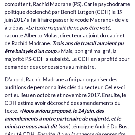
compétent, Rachid Madrane (PS). Car le psychodrame
politique déclenché par Benoît Lutgen (CDH) le 19
juin 2017 a failli faire passer le «code Madrane» de vie
à trépas.
«Le texte risquait de ne pas être voté,
raconte Alberto Mulas, directeur adjoint du cabinet
de Rachid Madrane.
Trois ans de travail auraient pu
être balayés d’un coup.
»
Mais, bon gré mal gré, la
majorité PS-CDH a subsisté. Le CDH en a profité pour
demander des concessions au ministre.
D’abord, Rachid Madrane a fini par organiser des
auditions de personnalités clés du secteur. Celles-ci
ont eu lieu en octobre et novembre 2017. Ensuite, le
CDH estime avoir décroché des amendements du
texte.
«
Nous avions proposé, le 14 juin, des
amendements à notre partenaire de majorité, et le
ministre nous avait dit ‘non’
, témoigne André Du Bus,
député CDH.
Ensuite, il a eu la sagesse de reprendre