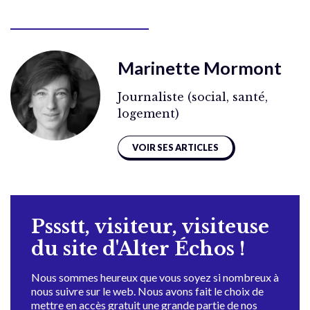
Marinette Mormont
Journaliste (social, santé,
logement)
VOIR SES ARTICLES
Pssstt, visiteur, visiteuse
du site d'Alter Échos !
Nous sommes heureux que vous soyez si nombreux à
nous suivre sur le web. Nous avons fait le choix de
mettre en accès gratuit une grande partie de nos