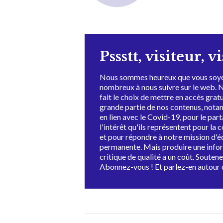
Pssstt, visiteur, v
Nous sommes heureux que vous soye
nombreux à nous suivre sur le web. 
fait le choix de mettre en accès grat
grande partie de nos contenus, not
en lien avec le Covid-19, pour le par
l'intérêt qu'ils représentent pour la c
et pour répondre à notre mission d'
permanente. Mais produire une info
critique de qualité a un coût. Souten
Abonnez-vous ! Et parlez-en autour 