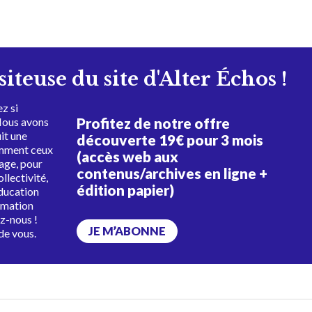
isiteuse du site d'Alter Échos !
z si
Profitez de notre offre
Nous avons
uit une
découverte 19€ pour 3 mois
amment ceux
(accès web aux
tage, pour
contenus/archives en ligne +
ollectivité,
édition papier)
éducation
rmation
ez-nous !
JE M’ABONNE
de vous.