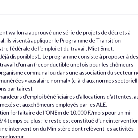
ent wallon a approuvé une série de projets de décrets à
l: ils visentà appliquer le Programme de Transition
tre fédérale de l’emploi et du travail, Miet Smet.
 déjà disponibles1. Le programme consiste à proposer à de
ravail d’un an (reconductible unefois pour les chômeurs
 organisme communal ou dans une association du secteur 
unérées « ausalaire normal » (c-à-d aux normes sectoriel
ns paritaires).
emandeurs d’emploi bénéficiaires d’allocations d’attentes, a
imexés et auxchômeurs employés par les ALE.
ation forfaitaire de l’ONEm de 10.000 F./mois pour un mi-
/4 temps ou plus ; le reste est constitué d’uneinterventio
’une intervention du Ministère dont relèvent les activités
’employeur.