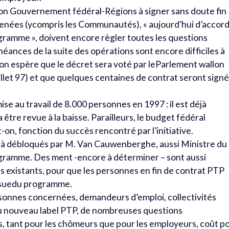
on Gouvernement fédéral-Régions à signer sans doute fin
cenées (ycompris les Communautés), « aujourd’hui d’accor
ogramme », doivent encore règler toutes les questions
héances de la suite des opérations sont encore difficiles à
on espère que le décret sera voté par leParlement wallon
juillet 97) et que quelques centaines de contrat seront sign
se au travail de 8.000 personnes en 1997 : il est déjà
être revue à la baisse. Parailleurs, le budget fédéral
on, fonction du succès rencontré par l’initiative.
déjà débloqués par M. Van Cauwenberghe, aussi Ministre du
ogramme. Des ment -encore à déterminer – sont aussi
fs existants, pour que les personnes en fin de contrat PTP
’issuedu programme.
sonnes concernées, demandeurs d’emploi, collectivités
 au nouveau label PTP, de nombreuses questions
s, tant pour les chômeurs que pour les employeurs, coût p