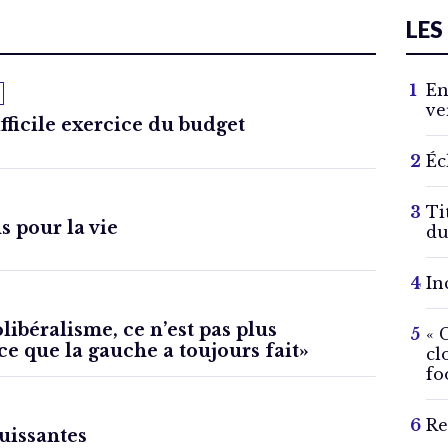
LES
En
ve
fficile exercice du budget
Éc
Ti
 pour la vie
du
In
libéralisme, ce n’est pas plus
« 
e que la gauche a toujours fait»
cl
fo
Re
uissantes