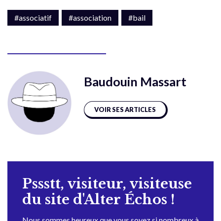
#associatif
#association
#bail
Baudouin Massart
VOIR SES ARTICLES
Pssstt, visiteur, visiteuse
du site d'Alter Échos !
Nous sommes heureux que vous soyez si nombreux à