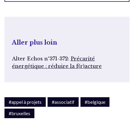
Aller plus loin
Alter Echos n°371-372:
Précarité
énergétique : réduire la f(r)acture
#appel à projets
#associatif
#belgique
#bruxelles