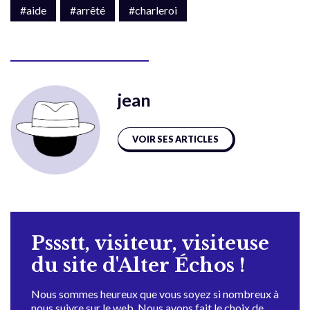
#aide
#arrêté
#charleroi
jean
VOIR SES ARTICLES
Pssstt, visiteur, visiteuse
du site d'Alter Échos !
Nous sommes heureux que vous soyez si nombreux à
nous suivre sur le web. Nous avons fait le choix de