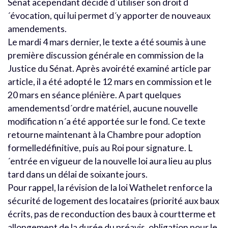
Sénat acependant décidé d´utiliser son droit d
´évocation, qui lui permet d´y apporter de nouveaux
amendements.
Le mardi 4 mars dernier, le texte a été soumis à une
première discussion générale en commission de la
Justice du Sénat. Après avoirété examiné article par
article, il a été adopté le 12 mars en commission et le
20 mars en séance plénière. A part quelques
amendementsd´ordre matériel, aucune nouvelle
modification n´a été apportée sur le fond. Ce texte
retourne maintenant à la Chambre pour adoption
formelledéfinitive, puis au Roi pour signature. L
´entrée en vigueur de la nouvelle loi aura lieu au plus
tard dans un délai de soixante jours.
Pour rappel, la révision de la loi Wathelet renforce la
sécurité de logement des locataires (priorité aux baux
écrits, pas de reconduction des baux à courtterme et
allongement de la durée du préavis, obligation pour le