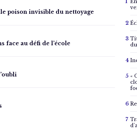
En
ve
 le poison invisible du nettoyage
Éc
Ti
s face au défi de l’école
du
In
l’oubli
« 
cl
fo
Re
s
Tr
d’