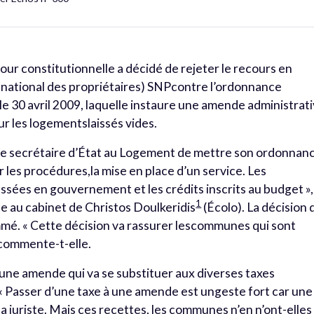
 Cour constitutionnelle a décidé de rejeter le recours en
at national des propriétaires) SNPcontre l’ordonnance
le 30 avril 2009, laquelle instaure une amende administrat
ur les logementslaissés vides.
le secrétaire d’État au Logement de mettre son ordonnan
 les procédures,la mise en place d’un service. Les
sées en gouvernement et les crédits inscrits au budget »,
1
e au cabinet de Christos Doulkeridis
(Écolo). La décision 
mmé. « Cette décision va rassurer lescommunes qui sont
 commente-t-elle.
une amende qui va se substituer aux diverses taxes
« Passer d’une taxe à une amende est ungeste fort car une
a juriste. Mais ces recettes, les communes n’en n’ont-elles