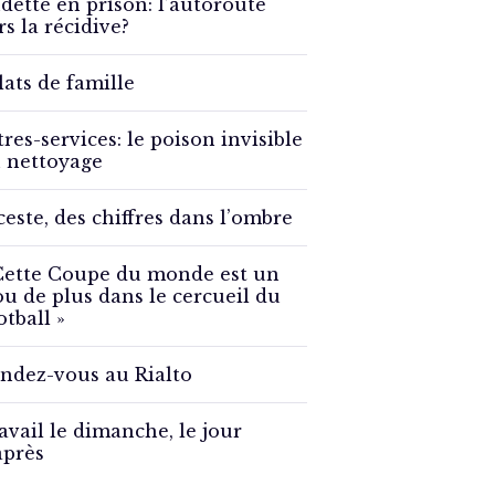
detté en prison: l’autoroute
rs la récidive?
lats de famille
tres-services: le poison invisible
 nettoyage
ceste, des chiffres dans l’ombre
Cette Coupe du monde est un
ou de plus dans le cercueil du
otball »
ndez-vous au Rialto
avail le dimanche, le jour
après