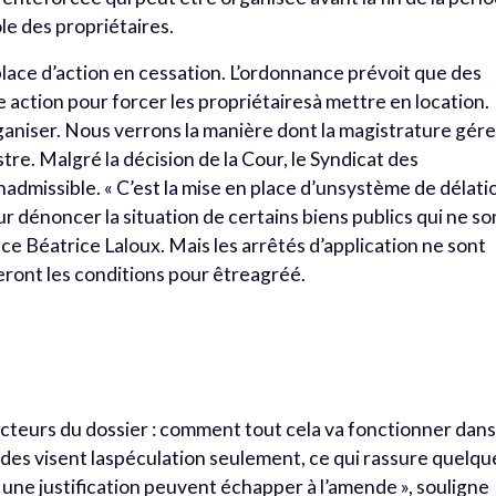
ole des propriétaires.
 place d’action en cessation. L’ordonnance prévoit que des
 action pour forcer les propriétairesà mettre en location.
rganiser. Nous verrons la manière dont la magistrature gér
stre. Malgré la décision de la Cour, le Syndicat des
admissible. « C’est la mise en place d’unsystème de délati
dénoncer la situation de certains biens publics qui ne so
nce Béatrice Laloux. Mais les arrêtés d’application ne sont
seront les conditions pour êtreagréé.
 acteurs du dossier : comment tout cela va fonctionner dans
mendes visent laspéculation seulement, ce qui rassure quelqu
t une justification peuvent échapper à l’amende », souligne