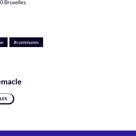
00 Bruxelles
ne
#communes
emacle
CLES