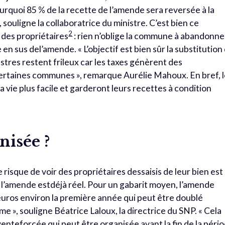
urquoi 85 % de la recette de l’amende sera reversée à la
souligne la collaboratrice du ministre. C’est bien ce
2
 des propriétaires
: rien n’oblige la commune à abandonne
 en sus del’amende. « L’objectif est bien sûr la substitution
stres restent frileux car les taxes génèrent des
ertaines communes », remarque Aurélie Mahoux. En bref, 
vie plus facile et garderont leurs recettes à condition
nisée ?
e risque de voir des propriétaires dessaisis de leur bien est
e l’amende estdéjà réel. Pour un gabarit moyen, l’amende
uros environ la première année qui peut être doublé
me », souligne Béatrice Laloux, la directrice du SNP. « Cela
enteforcée qui peut être organisée avant la fin de la péri