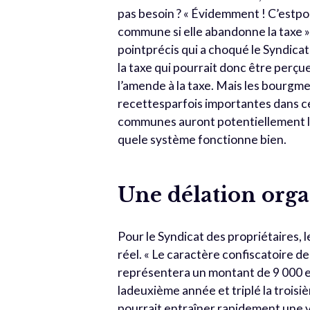
pas besoin ? « Évidemment ! C’estpo
commune si elle abandonne la taxe », 
pointprécis qui a choqué le Syndicat
la taxe qui pourrait donc être perçue
l’amende à la taxe. Mais les bourgme
recettesparfois importantes dans c
communes auront potentiellement la 
quele système fonctionne bien.
Une délation orga
Pour le Syndicat des propriétaires, l
réel. « Le caractère confiscatoire d
représentera un montant de 9 000 e
ladeuxième année et triplé la troisiè
pourrait entraîner rapidement une v