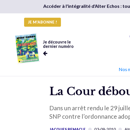
Accéder à l'intégralité d'Alter Echos : t
JE M'ABONNE !
Je découvre le
dernier numéro
Nos 
La Cour débout
Dans un arrêt rendu le 29 juill
SNP contre l’ordonnance adopt
03-09-2010
Al
JACQUES REMACLE