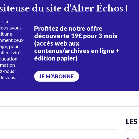
isiteuse du site d'Alter Échos !
z si
Profitez de notre offre
Nous avons
uit une
découverte 19€ pour 3 mois
amment ceux
(accès web aux
tage, pour
contenus/archives en ligne +
ollectivité,
édition papier)
éducation
rmation
ez-nous !
JE M’ABONNE
de vous.
LES