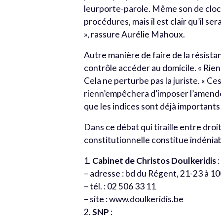
leurporte-parole. Même son de cloch
procédures, mais il est clair qu’il se
», rassure Aurélie Mahoux.
Autre manière de faire de la résista
contrôle accéder au domicile. « Rien n
Cela ne perturbe pas la juriste. « Ces
rienn’empêchera d’imposer l’amende 
que les indices sont déjà importants »
Dans ce débat qui tiraille entre droi
constitutionnelle constitue indéni
1.
Cabinet de Christos Doulkeridis
:
– adresse : bd du Régent, 21-23 à 1
– tél. : 02 506 33 11
– site :
www.doulkeridis.be
2.
SNP
: