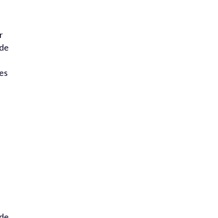
r
 de
les
ode