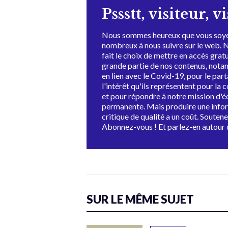
Pssstt, visiteur, v
Nous sommes heureux que vous soye
nombreux à nous suivre sur le web. 
fait le choix de mettre en accès grat
grande partie de nos contenus, not
en lien avec le Covid-19, pour le par
l'intérêt qu'ils représentent pour la c
et pour répondre à notre mission d'
permanente. Mais produire une info
critique de qualité a un coût. Souten
Abonnez-vous ! Et parlez-en autour 
SUR LE MÊME SUJET