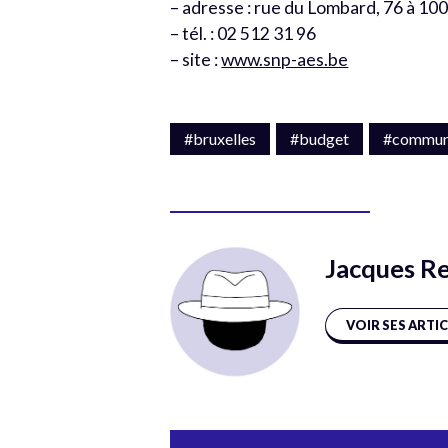
– adresse : rue du Lombard, 76 à 10
– tél. : 02 512 31 96
– site :
www.snp-aes.be
#bruxelles
#budget
#commu
Jacques R
VOIR SES ARTI