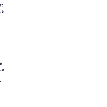
st
que
se
ace
e