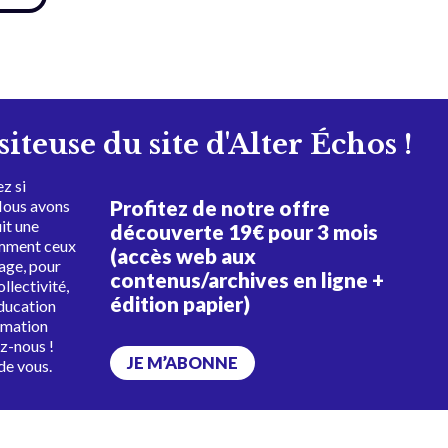
isiteuse du site d'Alter Échos !
z si
Profitez de notre offre
Nous avons
uit une
découverte 19€ pour 3 mois
amment ceux
(accès web aux
tage, pour
contenus/archives en ligne +
ollectivité,
édition papier)
éducation
rmation
ez-nous !
JE M’ABONNE
de vous.