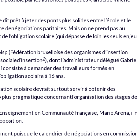
dit prêt à jeter des ponts plus solides entre l’école et le
dre denégociations paritaires. Mais on ne prend pas au
 de l’obligation scolaire (qui dépasse de loin les seuls enje
sp (Fédération bruxelloise des organismes d’insertion
2
socialed’insertion
), dont l’administrateur délégué Gabrie
ui consiste à demander des travailleurs formés en
ligation scolaire à 16 ans.
ation scolaire devrait surtout servir à obtenir des
lus pragmatique concernantl’organisation des stages d
l’Enseignement en Communauté française, Marie Arena, il n
oposition.
idement puisque le calendrier de négociations en commissio