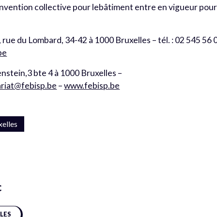
onvention collective pour lebâtiment entre en vigueur pour
 rue du Lombard, 34-42 à 1000 Bruxelles – tél. : 02 545 56 
be
nstein,3 bte 4 à 1000 Bruxelles –
ariat@febisp.be
–
www.febisp.be
xelles
c
CLES