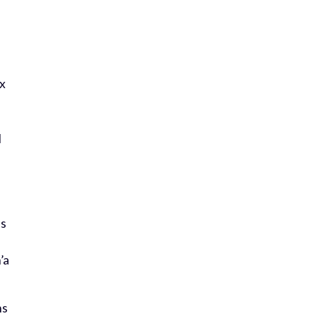
ux
l
es
’a
ns