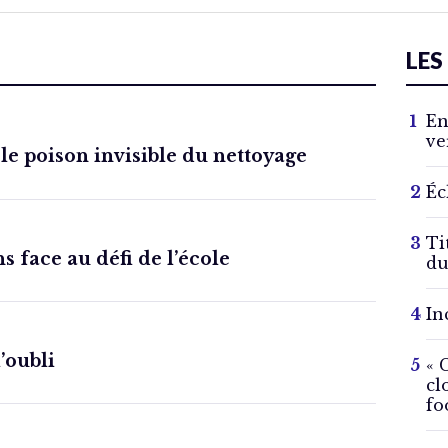
LES
En
ve
 le poison invisible du nettoyage
Éc
Ti
s face au défi de l’école
du
In
l’oubli
« 
cl
fo