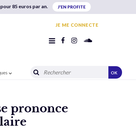
 pour 85 euros par an.
J'EN PROFITE
JE ME CONNECTE
ques
OK
 se prononce
laire