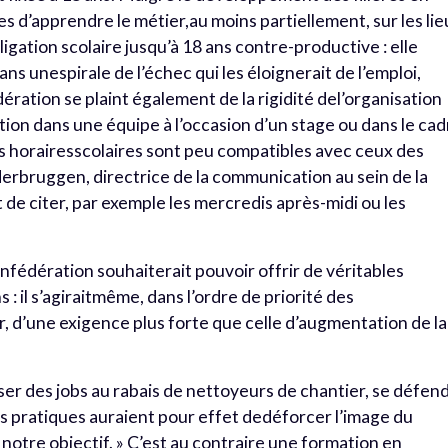
s d’apprendre le métier,au moins partiellement, sur les lie
bligation scolaire jusqu’à 18 ans contre-productive : elle
s unespirale de l’échec qui les éloignerait de l’emploi,
ration se plaint également de la rigidité del’organisation
ation dans une équipe à l’occasion d’un stage ou dans le ca
es horairesscolaires sont peu compatibles avec ceux des
erbruggen, directrice de la communication au sein de la
de citer, par exemple les mercredis après-midi ou les
onfédération souhaiterait pouvoir offrir de véritables
s : il s’agiraitmême, dans l’ordre de priorité des
, d’une exigence plus forte que celle d’augmentation de la
oser des jobs au rabais de nettoyeurs de chantier, se défen
 pratiques auraient pour effet dedéforcer l’image du
notre objectif. » C’est au contraire une formation en