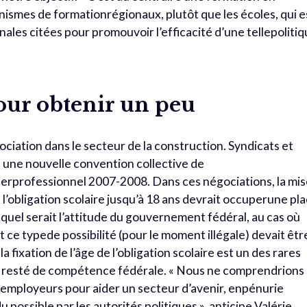
nismes de formationrégionaux, plutôt que les écoles, qui e
ales citées pour promouvoir l’efficacité d’une tellepoliti
ur obtenir un peu
ciation dans le secteur de la construction. Syndicats et
 une nouvelle convention collective de
interprofessionnel 2007-2008. Dans ces négociations, la mi
 l’obligation scolaire jusqu’à 18 ans devrait occuperune pl
r quel serait l’attitude du gouvernement fédéral, au cas où
ce typede possibilité (pour le moment illégale) devait êtr
a fixation de l’âge de l’obligation scolaire est un des rares
t resté de compétence fédérale. « Nous ne comprendrions
 employeurs pour aider un secteur d’avenir, enpénurie
u possible par les autorités politiques », anticipe Valérie