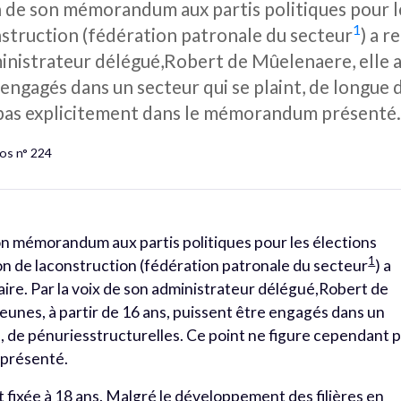
n de son mémorandum aux partis politiques pour l
1
nstruction (fédération patronale du secteur
) a r
dministrateur délégué,Robert de Mûelenaere, elle a
 engagés dans un secteur qui se plaint, de longue 
 pas explicitement dans le mémorandum présenté
os n° 224
son mémorandum aux partis politiques pour les élections
1
ion de laconstruction (fédération patronale du secteur
) a
laire. Par la voix de son administrateur délégué,Robert de
eunes, à partir de 16 ans, puissent être engagés dans un
e, de pénuriesstructurelles. Ce point ne figure cependant 
 présenté.
st fixée à 18 ans. Malgré le développement des filières en