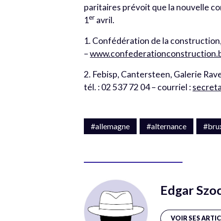
paritaires prévoit que la nouvelle c
er
1
avril.
1. Confédération de la construction,
–
www.confederationconstruction.
2. Febisp, Cantersteen, Galerie Rave
tél. : 02 537 72 04 – courriel :
secret
#allemagne
#alternance
#bru
Edgar Szo
VOIR SES ARTI