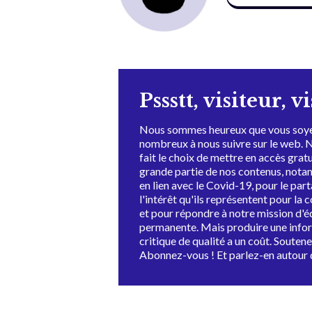
Pssstt, visiteur, v
Nous sommes heureux que vous soye
nombreux à nous suivre sur le web. 
fait le choix de mettre en accès grat
grande partie de nos contenus, not
en lien avec le Covid-19, pour le par
l'intérêt qu'ils représentent pour la c
et pour répondre à notre mission d'
permanente. Mais produire une info
critique de qualité a un coût. Souten
Abonnez-vous ! Et parlez-en autour 