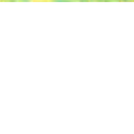
Parmi les témoignages recueillis, l’incertitude
quant à la date d’inhumation revient très
régulièrement. Les services décès des
communes s’organisent en fonction de leur
agenda, de celui des employés du cimetière et
du service de pompes funèbres mandaté.
Parfois, les proches sont prévenus, parfois pas,
c’est au cas par cas. Elodie Francart a
longuement travaillé dans le secteur du sans-
abrisme. En matière d’injustices
administratives face à la mort, dans sa
mémoire, une histoire est gravée à jamais.