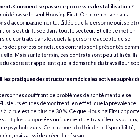
ent. Comment se passe ce processus de stabilisation ?
i dépasse le seul Housing First. On le retrouve dans
sons d’accompagnement… L’idée que la personne puisse êtr
tion s’est diffusée dans tout le secteur. Et elle se met en
s de contrats dans lesquels la personne accepte de se
ours des professionnels, ces contrats sont présentés com
uelle. Mais sur le terrain, ces contrats sont peu utilisés. Ils
u cadre et rappellent que la démarche du travailleur soc
l.
 les pratiques des structures médicales actives auprès d
 personnes souffrant de problèmes de santé mentale se
 Plusieurs études démontrent, en effet, que la prévalence
 à la rue est de plus de 30 %. Ce que Housing First apport
e sont plus composées uniquement de travailleurs sociaux,
 de psychologues. Cela permet d’offrir de la disponibilité,
apide, mais aussi de créer du réseau.