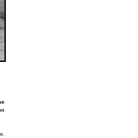
he
on
e.