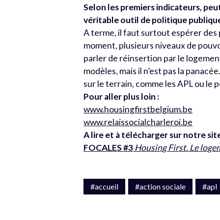
Selon les premiers indicateurs, pe
véritable outil de politique publiqu
A terme, il faut surtout espérer des
moment, plusieurs niveaux de pouvoir
parler de réinsertion par le logemen
modèles, mais il n’est pas la panacé
sur le terrain, comme les APL ou le 
Pour aller plus loin :
www.housingfirstbelgium.be
www.relaissocialcharleroi.be
A lire et à télécharger sur notre site
FOCALES #3
Housing First. Le log
#accueil
#action sociale
#apl