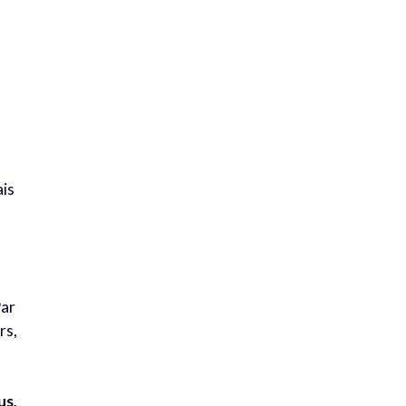
ais
Par
rs,
us,