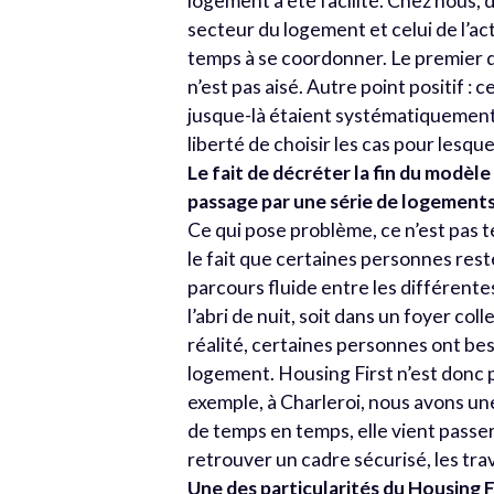
logement a été facilité. Chez nous, d
secteur du logement et celui de l’a
temps à se coordonner. Le premier d
n’est pas aisé. Autre point positif :
jusque-là étaient systématiquement 
liberté de choisir les cas pour lesquel
Le fait de décréter la fin du modèle 
passage par une série de logements
Ce qui pose problème, ce n’est pas t
le fait que certaines personnes res
parcours fluide entre les différentes
l’abri de nuit, soit dans un foyer c
réalité, certaines personnes ont bes
logement. Housing First n’est donc p
exemple, à Charleroi, nous avons une 
de temps en temps, elle vient passer
retrouver un cadre sécurisé, les trav
Une des particularités du Housing Fi