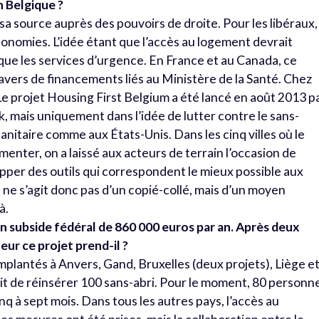
 Belgique ?
sa source auprès des pouvoirs de droite. Pour les libéraux, 
économies. L’idée étant que l’accès au logement devrait
ue les services d’urgence. En France et au Canada, ce
ravers de financements liés au Ministère de la Santé. Chez
 Le projet Housing First Belgium a été lancé en août 2013 p
, mais uniquement dans l’idée de lutter contre le sans-
nitaire comme aux États-Unis. Dans les cinq villes où le
menter, on a laissé aux acteurs de terrain l’occasion de
pper des outils qui correspondent le mieux possible aux
 Il ne s’agit donc pas d’un copié-collé, mais d’un moyen
à.
un subside fédéral de 860 000 euros par an. Après deux
eur ce projet prend-il ?
mplantés à Anvers, Gand, Bruxelles (deux projets), Liège e
était de réinsérer 100 sans-abri. Pour le moment, 80 personn
q à sept mois. Dans tous les autres pays, l’accès au