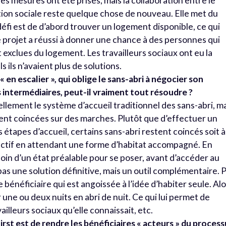
es mesures ont été prises, mais la collaboration entre le
ction sociale reste quelque chose de nouveau. Elle met du
éfi est de d’abord trouver un logement disponible, ce qui
 ce projet a réussi à donner une chance à des personnes qui
exclues du logement. Les travailleurs sociaux ont eu la
s ils n’avaient plus de solutions.
« en escalier », qui oblige le sans-abri à négocier son
 intermédiaires, peut-il vraiment tout résoudre ?
ellement le système d’accueil traditionnel des sans-abri, m
tent coincées sur des marches. Plutôt que d’effectuer un
 étapes d’accueil, certains sans-abri restent coincés soit à
ollectif en attendant une forme d’habitat accompagné. En
oin d’un état préalable pour se poser, avant d’accéder au
as une solution définitive, mais un outil complémentaire. 
bénéficiaire qui est angoissée à l’idée d’habiter seule. Alo
 une ou deux nuits en abri de nuit. Ce qui lui permet de
ailleurs sociaux qu’elle connaissait, etc.
rst est de rendre les bénéficiaires « acteurs » du process