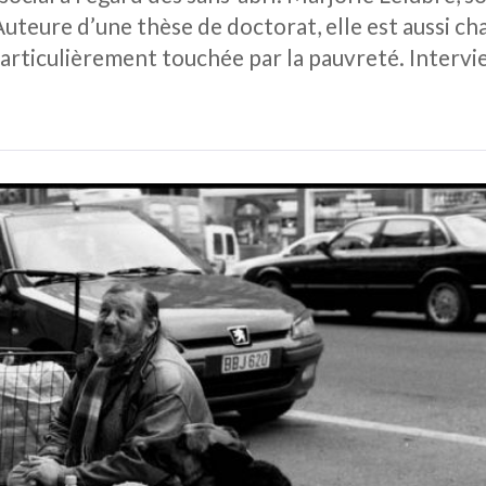
teure d’une thèse de doctorat, elle est aussi ch
 particulièrement touchée par la pauvreté. Intervi