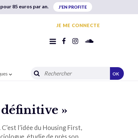
 pour 85 euros par an.
J'EN PROFITE
JE ME CONNECTE
ques
OK
définitive »
est l’idée du Housing First,
sociologue, étudie de près son