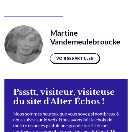
Martine
Vandemeulebroucke
VOIR SES ARTICLES
Pssstt, visiteur, visiteuse
du site d'Alter Échos !
Nous sommes heureux que vous soyez si nombreux à
nous suivre sur le web. Nous avons fait le choix de
mettre en accès gratuit une grande partie de nos
contenus, notamment ceux en lien avec le Covid-19,