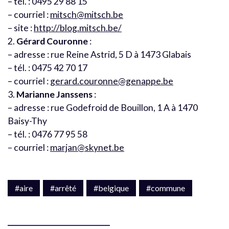
– tél. : 0495 29 88 15
– courriel :
mitsch@mitsch.be
– site :
http://blog.mitsch.be/
2.
Gérard Couronne
:
– adresse : rue Reine Astrid, 5 D à 1473 Glabais
– tél. : 0475 42 70 17
– courriel :
gerard.couronne@genappe.be
3.
Marianne Janssens
:
– adresse : rue Godefroid de Bouillon, 1 A à 1470
Baisy-Thy
– tél. : 0476 77 95 58
– courriel :
marjan@skynet.be
#aire
#arrêté
#belgique
#commune