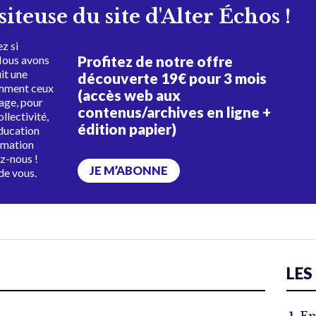
isiteuse du site d'Alter Échos !
z si
Profitez de notre offre
Nous avons
uit une
découverte 19€ pour 3 mois
amment ceux
(accès web aux
tage, pour
contenus/archives en ligne +
ollectivité,
édition papier)
éducation
rmation
ez-nous !
JE M’ABONNE
de vous.
LES