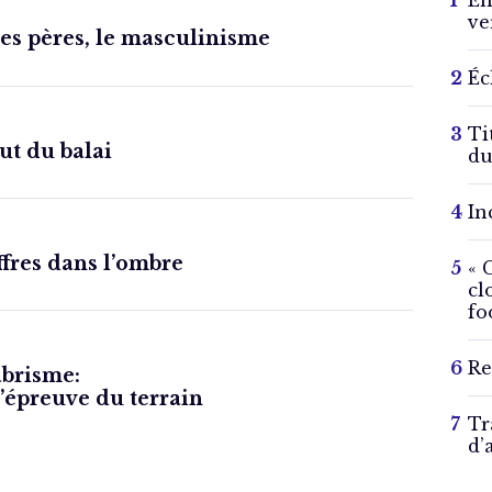
En
ve
des pères, le masculinisme
Éc
Ti
ut du balai
du
In
ffres dans l’ombre
« 
cl
fo
Re
abrisme:
l’épreuve du terrain
Tr
d’