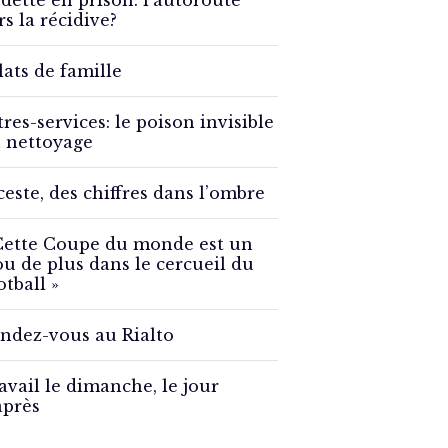
detté en prison: l’autoroute
rs la récidive?
lats de famille
tres-services: le poison invisible
 nettoyage
ceste, des chiffres dans l’ombre
Cette Coupe du monde est un
ou de plus dans le cercueil du
otball »
ndez-vous au Rialto
avail le dimanche, le jour
après