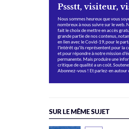
Pssstt, visiteur, v
Nous sommes heureux que vous soye
nombreux à nous suivre sur le web. 
fait le choix de mettre en accès grat
grande partie de nos contenus, not
en lien avec le Covid-19, pour le par
l'intérêt qu'ils représentent pour la c
et pour répondre à notre mission d'
permanente. Mais produire une info
critique de qualité a un coût. Souten
Abonnez-vous ! Et parlez-en autour 
SUR LE MÊME SUJET