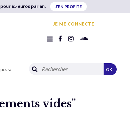
 pour 85 euros par an.
J'EN PROFITE
JE ME CONNECTE
ques
OK
gements vides"