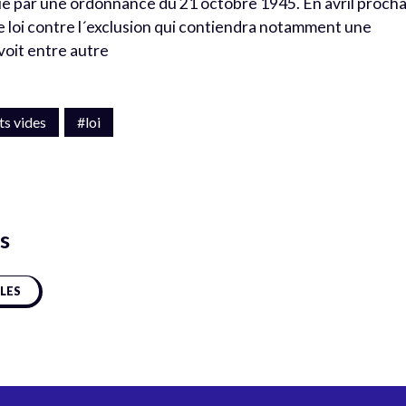
gie par une ordonnance du 21 octobre 1945. En avril procha
e loi contre l´exclusion qui contiendra notamment une
voit entre autre
s vides
#loi
s
CLES