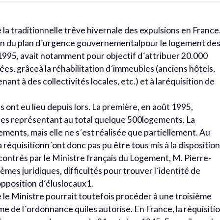
 la traditionnelle trêve hivernale des expulsions en France.
lan du plan d´urgence gouvernementalpour le logement de
 1995, avait notamment pour objectif d´attribuer 20.000
s, grâceà la réhabilitation d´immeubles (anciens hôtels,
nt à des collectivités locales, etc.) et à laréquisition de
ont eu lieu depuis lors. La première, en août 1995,
es représentant au total quelque 500logements. La
ents, mais elle ne s´est réalisée que partiellement. Au
a réquisitionn´ont donc pas pu être tous mis à la dispositio
contrés par le Ministre français du Logement, M. Pierre-
èmes juridiques, difficultés pour trouver l´identité de
 opposition d´éluslocaux1.
le Ministre pourrait toutefois procéder à une troisième
me de l´ordonnance quiles autorise. En France, la réquisiti