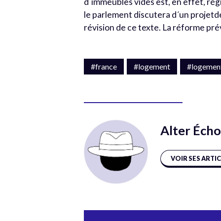
d´immeubles vides est, en effet, ré
le parlement discutera d´un projetd
révision de ce texte. La réforme pré
#france
#logement
#logement
Alter Écho
VOIR SES ARTI