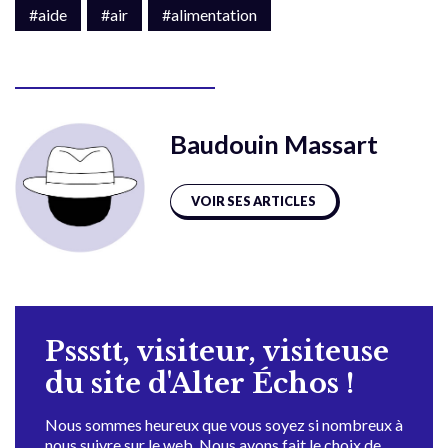
#aide
#air
#alimentation
Baudouin Massart
VOIR SES ARTICLES
Pssstt, visiteur, visiteuse
du site d'Alter Échos !
Nous sommes heureux que vous soyez si nombreux à
nous suivre sur le web. Nous avons fait le choix de