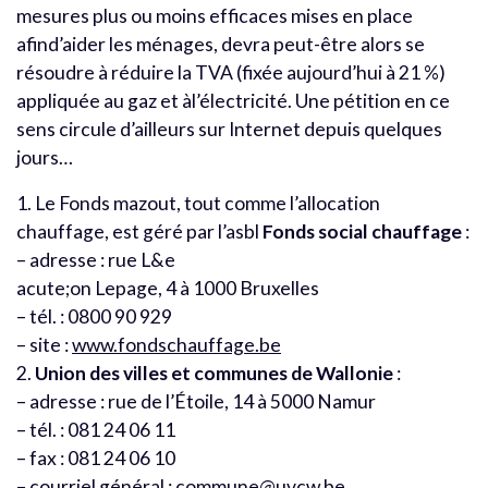
mesures plus ou moins efficaces mises en place
afind’aider les ménages, devra peut-être alors se
résoudre à réduire la TVA (fixée aujourd’hui à 21 %)
appliquée au gaz et àl’électricité. Une pétition en ce
sens circule d’ailleurs sur Internet depuis quelques
jours…
1. Le Fonds mazout, tout comme l’allocation
chauffage, est géré par l’asbl
Fonds social chauffage
:
– adresse : rue L&e
acute;on Lepage, 4 à 1000 Bruxelles
– tél. : 0800 90 929
– site :
www.fondschauffage.be
2.
Union des villes et communes de Wallonie
:
– adresse : rue de l’Étoile, 14 à 5000 Namur
– tél. : 081 24 06 11
– fax : 081 24 06 10
– courriel général :
commune@uvcw.be