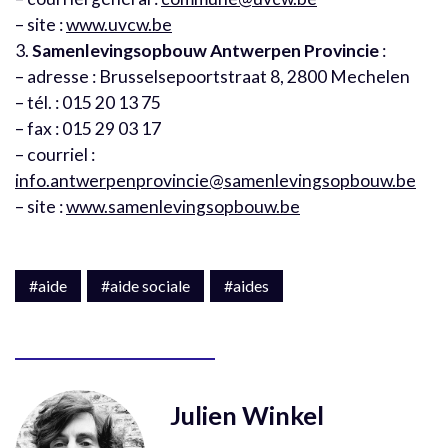
– site :
www.uvcw.be
3.
Samenlevingsopbouw Antwerpen Provincie
:
– adresse : Brusselsepoortstraat 8, 2800 Mechelen
– tél. : 015 20 13 75
– fax : 015 29 03 17
– courriel :
info.antwerpenprovincie@samenlevingsopbouw.be
– site :
www.samenlevingsopbouw.be
#aide
#aide sociale
#aides
Julien Winkel