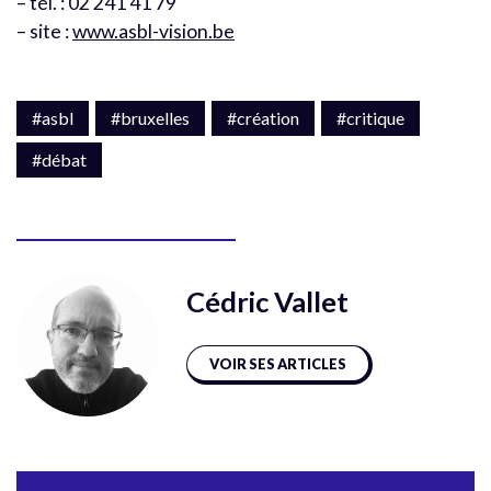
– tél. : 02 241 41 79
– site :
www.asbl-vision.be
#asbl
#bruxelles
#création
#critique
#débat
Cédric Vallet
VOIR SES ARTICLES