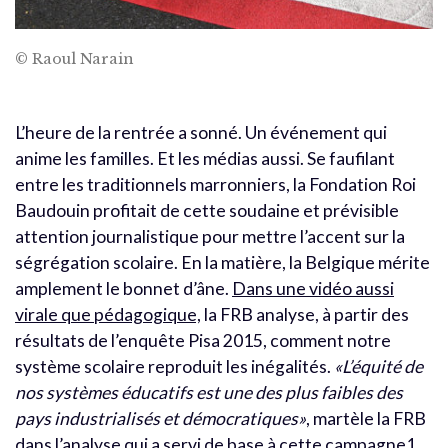
© Raoul Narain
L’heure de la rentrée a sonné. Un événement qui
anime les familles. Et les médias aussi. Se faufilant
entre les traditionnels marronniers, la Fondation Roi
Baudouin profitait de cette soudaine et prévisible
attention journalistique pour mettre l’accent sur la
ségrégation scolaire. En la matière, la Belgique mérite
amplement le bonnet d’âne.
Dans une vidéo aussi
virale que pédagogique,
la FRB analyse, à partir des
résultats de l’enquête Pisa 2015, comment notre
système scolaire reproduit les inégalités.
«L’équité de
nos systèmes éducatifs est une des plus faibles des
pays industrialisés et démocratiques»
, martèle la FRB
dans l’analyse qui a servi de base à cette campagne
1
.