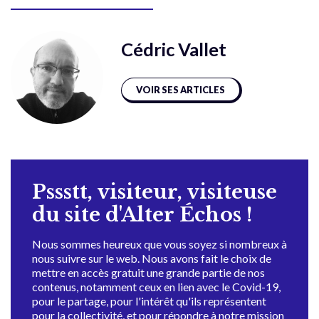
Cédric Vallet
VOIR SES ARTICLES
Pssstt, visiteur, visiteuse
du site d'Alter Échos !
Nous sommes heureux que vous soyez si nombreux à
nous suivre sur le web. Nous avons fait le choix de
mettre en accès gratuit une grande partie de nos
contenus, notamment ceux en lien avec le Covid-19,
pour le partage, pour l'intérêt qu'ils représentent
pour la collectivité, et pour répondre à notre mission