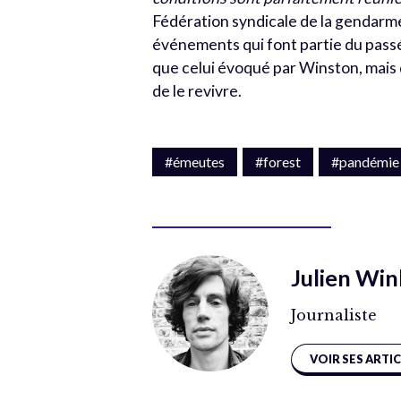
Fédération syndicale de la gendarme
événements qui font partie du passé
que celui évoqué par Winston, mais q
de le revivre.
#émeutes
#forest
#pandémie
Julien Win
Journaliste
VOIR SES ARTI