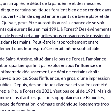
, un an après le début de la pandémie et des mesures
 dit que certains politiques feraient bien de se rendre dan
 rouvert – afin de déguster une «pint» de bière plate et de
 Qui sait, peut-être auront-ils aussi la chance de se voir
nts qui eurent lieu en mai 1991, à Forest? Des événement
s de Forest» et auxquelles nous consacrons le dossier du
z dans les mains
. Peut-être le rapprochement entre
alement dans leur esprit? Ce serait même souhaitable.
de Saint-Antoine, situé dans le bas de Forest, l’ambiance
t un quartier qui finit par exploser sous l’influence de
entiment de déclassement, de déni de certains droits
vec la police. Sous l’influence, en gros, d’une impression
publics. Depuis, des politiques diverses et variées ont été
z le lire, le Forest de 2021 n’est pas celui de 1991. Mais d
me dans d’autres quartiers «populaires» de Bruxelles,
manque de formation, chômage endémique, logements trop
ce de perspectives.