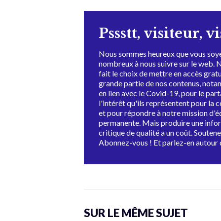
Pssstt, visiteur, v
Nous sommes heureux que vous soye
nombreux à nous suivre sur le web. 
fait le choix de mettre en accès grat
grande partie de nos contenus, not
en lien avec le Covid-19, pour le par
l'intérêt qu'ils représentent pour la c
et pour répondre à notre mission d'
permanente. Mais produire une info
critique de qualité a un coût. Souten
Abonnez-vous ! Et parlez-en autour 
SUR LE MÊME SUJET