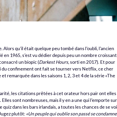
 Alors qu’il était quelque peu tombé dans l’oubli, l’ancien
é en 1965, s’est vu dédier depuis peu un nombre croissant
consacré un biopic (
Darkest Hours
, sorti en 2017). Et pour
 du confinement ont fait se tourner vers Netflix, ce cher
et remarquée dans les saisons 1, 2, 3 et 4 de la série «The
té, les citations prêtées à cet orateur hors pair ont elles
 Elles sont nombreuses, mais il y en a une qui l’emporte su
de quiz dans les bars irlandais, a toutes les chances de se vo
 Jugez plutôt:
«Un peuple qui oublie son passé se condamne