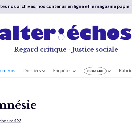
outes nos archives, nos contenus en ligne et le magazine papier
Regard critique · Justice sociale
numéros
Dossiers
Enquêtes
Rubri
mnésie
Échos n° 493