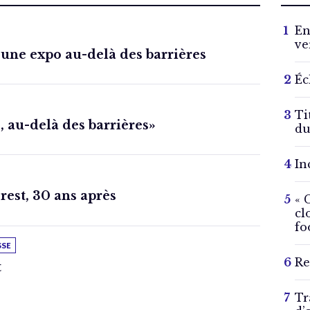
En
ve
une expo au-delà des barrières
Éc
Ti
 au-delà des barrières»
du
In
rest, 30 ans après
« 
cl
fo
SSE
Re
t
Tr