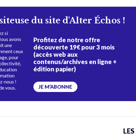
isiteuse du site d'Alter Échos !
z si
Profitez de notre offre
Nous avons
uit une
découverte 19€ pour 3 mois
amment ceux
(accès web aux
tage, pour
contenus/archives en ligne +
ollectivité,
édition papier)
éducation
rmation
ez-nous !
JE M’ABONNE
de vous.
LES