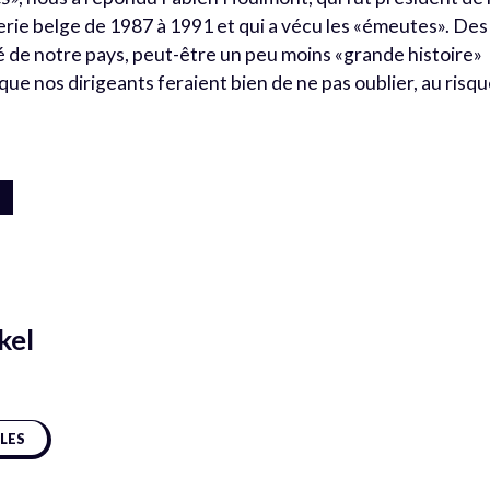
rie belge de 1987 à 1991 et qui a vécu les «émeutes». Des
 de notre pays, peut-être un peu moins «grande histoire»
ue nos dirigeants feraient bien de ne pas oublier, au risq
kel
CLES