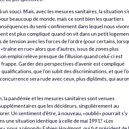
 un souci. Mais, avec les mesures sanitaires, la situation s’
pour beaucoup de monde, mais ce sont bien les quartiers
s conséquences du semi-confinement dans lequel nous vivon
ent est plus compliqué quand on vit dans un petit logemen
 de tension avec les forces de l’ordre (pour certains, lors
n «traîne en rue» alors que d’autres, issus de zones plus
on emploi relève presque de l’illusion quand celui-ci est
ise frappe. Garder des perspectives d’avenir est compliqué
qualifications, que l’on subit des discriminations, et que l’
a concurrence sera rude avec ceux, plus diplômés, qui auro
n, la pandémie et les mesures sanitaires sont venues
 supplémentaires que les décideurs, singulièrement au
orer. Un sentiment d’être, à nouveau, «oublié» pourrait s’y
ns une situation identique à celle de mai 1991?
«Les
es»
, nous a répondu Fabien Houlmont, qui fut président de 