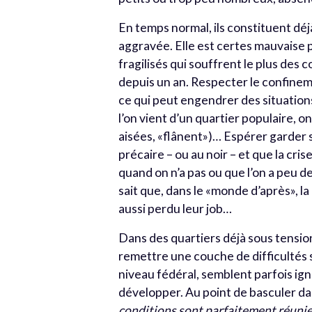
En temps normal, ils constituent déjà
aggravée. Elle est certes mauvaise 
fragilisés qui souffrent le plus de
depuis un an. Respecter le confinem
ce qui peut engendrer des situations
l’on vient d’un quartier populaire, o
aisées, «flânent»)… Espérer garder s
précaire – ou au noir – et que la cr
quand on n’a pas ou que l’on a peu de 
sait que, dans le «monde d’après», l
aussi perdu leur job…
Dans des quartiers déjà sous tensio
remettre une couche de difficultés
niveau fédéral, semblent parfois ign
développer. Au point de basculer da
conditions sont parfaitement réuni