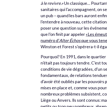
à le revivre.»
Un classique… Pourtant
sanitaires qui l’accompagnent, on se
un pub – quand les bars auront enfin
l’entendre à nouveau, cette citation.
poser une question sur les événeme
que l’on finit par appeler
«Les émeute
numéro d’
Alter Échos
que vous tene
Winston et Forest s’opérera-t-il ég
Pourquoi? En 1991, dans le quartier 
n’était pas toujours tendre. C’est tou
conditions de vie dégradées, d’un s
fondamentaux, de relations tendues a
d’avoir été oubliés par les pouvoirs 
mises en place et, comme vous pourre
nombreux problèmes subsistent, com
Liège ou Anvers. Ils sont connus: 
petits ou trop peu nombreux, absen