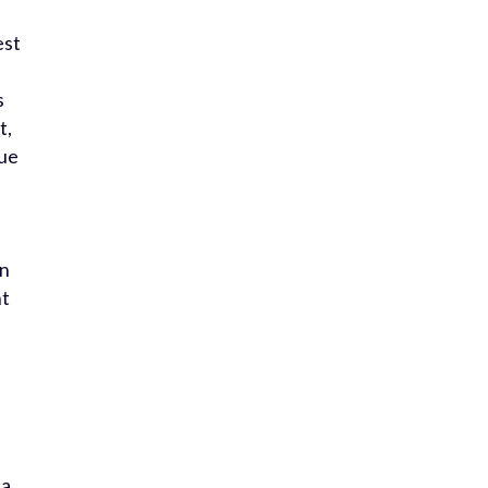
est
s
t,
que
on
nt
la