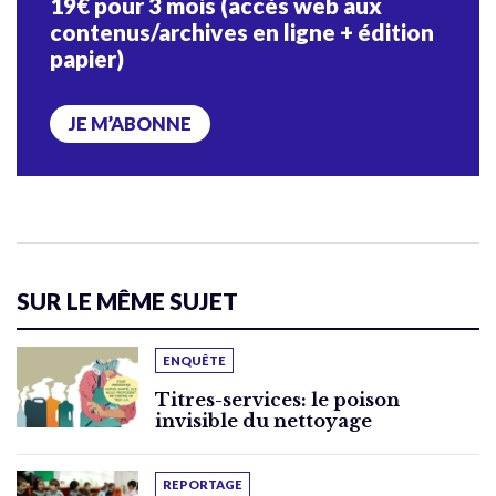
19€ pour 3 mois (accès web aux
contenus/archives en ligne + édition
papier)
JE M’ABONNE
SUR LE MÊME SUJET
ENQUÊTE
Titres-services: le poison
invisible du nettoyage
REPORTAGE