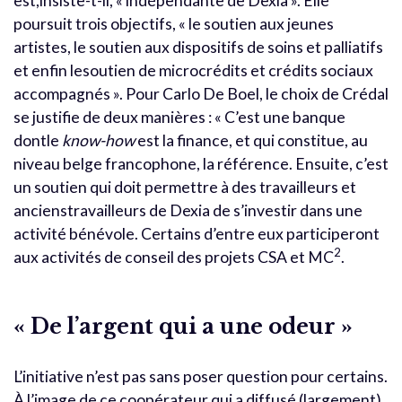
est,insiste-t-il, « indépendante de Dexia ». Elle
poursuit trois objectifs, « le soutien aux jeunes
artistes, le soutien aux dispositifs de soins et palliatifs
et enfin lesoutien de microcrédits et crédits sociaux
accompagnés ». Pour Carlo De Boel, le choix de Crédal
se justifie de deux manières : « C’est une banque
dontle
know-how
est la finance, et qui constitue, au
niveau belge francophone, la référence. Ensuite, c’est
un soutien qui doit permettre à des travailleurs et
ancienstravailleurs de Dexia de s’investir dans une
activité bénévole. Certains d’entre eux participeront
2
aux activités de conseil des projets CSA et MC
.
« De l’argent qui a une odeur »
L’initiative n’est pas sans poser question pour certains.
À l’image de ce coopérateur qui a diffusé (largement)