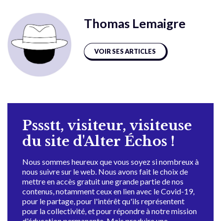
Thomas Lemaigre
VOIR SES ARTICLES
Pssstt, visiteur, visiteuse
du site d'Alter Échos !
Nous sommes heureux que vous soyez si nombreux à
nous suivre sur le web. Nous avons fait le choix de
mettre en accès gratuit une grande partie de nos
contenus, notamment ceux en lien avec le Covid-19,
pour le partage, pour l'intérêt qu'ils représentent
pour la collectivité, et pour répondre à notre mission
d'éducation permanente. Mais produire une