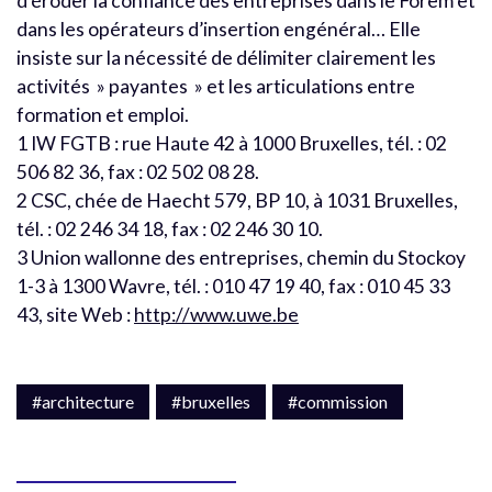
d’éroder la confiance des entreprises dans le Forem et
dans les opérateurs d’insertion engénéral… Elle
insiste sur la nécessité de délimiter clairement les
activités » payantes » et les articulations entre
formation et emploi.
1 IW FGTB : rue Haute 42 à 1000 Bruxelles, tél. : 02
506 82 36, fax : 02 502 08 28.
2 CSC, chée de Haecht 579, BP 10, à 1031 Bruxelles,
tél. : 02 246 34 18, fax : 02 246 30 10.
3 Union wallonne des entreprises, chemin du Stockoy
1-3 à 1300 Wavre, tél. : 010 47 19 40, fax : 010 45 33
43, site Web :
http://www.uwe.be
#architecture
#bruxelles
#commission