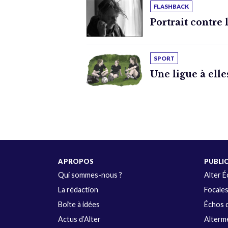
FLASHBACK
Portrait contre 
SPORT
Une ligue à elle
A PROPOS
PUBLI
Qui sommes-nous ?
Alter 
La rédaction
Focale
Boîte à idées
Échos d
Actus d’Alter
Alterme