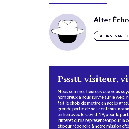
Alter Écho
VOIR SES ARTI
Pssstt, visiteur, v
Nous sommes heureux que vous soye
nombreux à nous suivre sur le web. 
fait le choix de mettre en accès grat
grande partie de nos contenus, not
en lien avec le Covid-19, pour le par
l'intérêt qu'ils représentent pour la c
et pour répondre à notre mission d'