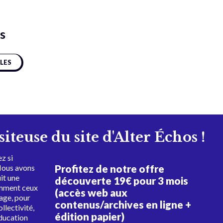
s
CLES
isiteuse du site d'Alter Échos !
z si
Profitez de notre offre
Nous avons
uit une
découverte 19€ pour 3 mois
amment ceux
(accès web aux
tage, pour
contenus/archives en ligne +
ollectivité,
édition papier)
éducation