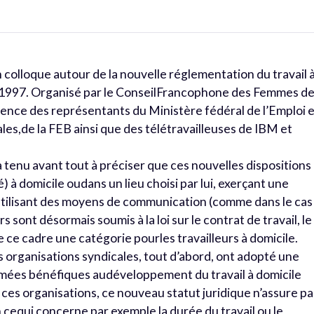
 colloque autour de la nouvelle réglementation du travail 
s 1997. Organisé par le ConseilFrancophone des Femmes d
sence des représentants du Ministère fédéral de l’Emploi 
ales,de la FEB ainsi que des télétravailleuses de IBM et
a tenu avant tout à préciser que ces nouvelles dispositions
é) à domicile oudans un lieu choisi par lui, exerçant une
, utilisant des moyens de communication (comme dans le cas
rs sont désormais soumis à la loi sur le contrat de travail, le
de ce cadre une catégorie pourles travailleurs à domicile.
es organisations syndicales, tout d’abord, ont adopté une
timées bénéfiques audéveloppement du travail à domicile
 ces organisations, ce nouveau statut juridique n’assure pa
 cequi concerne par exemple la durée du travail ou le