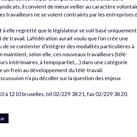
ndicats, il convient de mieux veiller au caractère volontai
ces travailleurs ne se voient contraints par les entreprises 
nt à elle regretté que le législateur se soit basé uniquement
 de travail. Lafédération aurait voulu que l’on crée une
u de se contenter d’intégrer des modalités particulières à
on maintient, selon elle, ces nouveaux travailleurs (télé-
eurs intérimaires, à tempspartiel,…) dans une catégorie
e un frein au développement du télé-travail.
scussuion n’a pu décoller sur la question des enjeux
 à 1210 bruxelles, tél 02/229 38 21, fax 02/229 38 20.
que