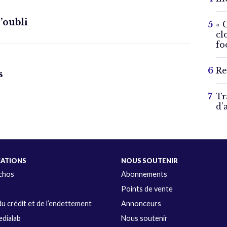
l’oubli
« 
cl
fo
Re
s
Tr
d’
CATIONS
NOUS SOUTENIR
Échos
Abonnements
s
Points de vente
u crédit et de l’endettement
Annonceurs
dialab
Nous soutenir