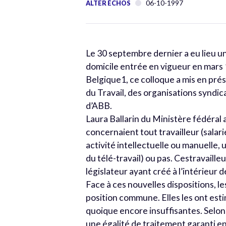
06-10-1997
ALTER ÉCHOS
Le 30 septembre dernier a eu lieu un
domicile entrée en vigueur en mar
Belgique1, ce colloque a mis en pré
du Travail, des organisations syndic
d’ABB.
Laura Ballarin du Ministère fédéral 
concernaient tout travailleur (salari
activité intellectuelle ou manuelle
du télé-travail) ou pas. Cestravailleu
législateur ayant créé à l’intérieur 
Face à ces nouvelles dispositions, l
position commune. Elles les ont es
quoique encore insuffisantes. Selon
une égalité de traitement garanti en