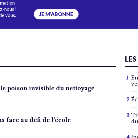
rmation
ez-nous !
JE M’ABONNE
de vous.
LES
En
ve
 le poison invisible du nettoyage
Éc
Ti
s face au défi de l’école
du
In