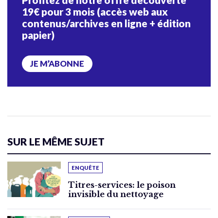
19€ pour 3 mois (accès web aux
contenus/archives en ligne + édition
papier)
JE M’ABONNE
SUR LE MÊME SUJET
ENQUÊTE
Titres-services: le poison
invisible du nettoyage