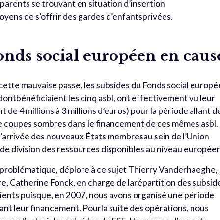
 parents se trouvant en situation d’insertion
oyens de s’offrir des gardes d’enfantsprivées.
onds social européen en caus
cette mauvaise passe, les subsides du Fonds social europ
ontbénéficiaient les cinq asbl, ont effectivement vu leur
de 4 millions à 3 millions d’euros) pour la période allant d
de coupes sombres dans le financement de ces mêmes asbl.
 l’arrivée des nouveaux États membresau sein de l’Union
de division des ressources disponibles au niveau européen
 problématique, déplore à ce sujet Thierry Vanderhaeghe,
re, Catherine Fonck, en charge de larépartition des subsid
ents puisque, en 2007, nous avons organisé une période
nant leur financement. Pourla suite des opérations, nous