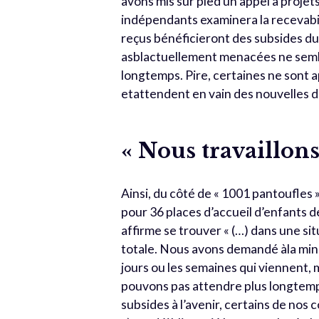
avons mis sur pied un appel à projet
indépendants examinera la recevabili
reçus bénéficieront des subsides du F
asblactuellement menacées ne semb
longtemps. Pire, certaines ne sont
etattendent en vain des nouvelles de
« Nous travaillons
Ainsi, du côté de « 1001 pantoufles 
pour 36 places d’accueil d’enfants d
affirme se trouver « (…) dans une si
totale. Nous avons demandé àla minis
jours ou les semaines qui viennent,
pouvons pas attendre plus longtemps.
subsides à l’avenir, certains de nos c