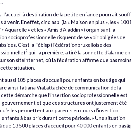
t…
, l’accueil à destination de la petite enfance pourrait souff
à venir. Eneffet, cinq asbl (la « Maison en plus », les « 100
’ « Aquarelle » et les « Amis d’Aladdin ») organisant la
ion socioprofessionnelle risquent de se voir obligées de
ubsides. C’est la Fébisp (Fédérationbruxelloise des
2
essionnelle)
qui, la première, a tiré la sonnette d’alarme en
r son siteinternet, où la fédération affirme que pas moin
cette situation.
nt aussi 105 places d’accueil pour enfants en bas âge qui
are ainsi Tatiana Vial,attachée de communication de la
s cette démarche que l’insertion socioprofessionnelle est
e gouvernement et que ces structures ont justement été
isqu’elles permettent aux parents en cours d’insertion
 enfants à bas prix durant cette période. » Une situation
jà que 13 500 places d’accueil pour 40 000 enfants en basâ