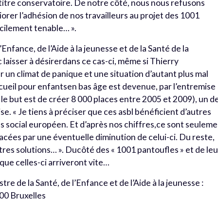
 titre conservatoire. De notre côté, nous nous refusons
iorer l’adhésion de nos travailleurs au projet des 1001
ficilement tenable… ».
Enfance, de l’Aide à la jeunesse et de la Santé de la
aisser à désirerdans ce cas-ci, même si Thierry
 un climat de panique et une situation d’autant plus mal
ccueil pour enfantsen bas âge est devenue, par l’entremise
le but est de créer 8 000 places entre 2005 et 2009), un d
. « Je tiens à préciser que ces asbl bénéficient d’autres
 social européen. Et d’après nos chiffres,ce sont seulem
acées par une éventuelle diminution de celui-ci. Du reste,
tres solutions… ». Ducôté des « 1001 pantoufles » et de le
que celles-ci arriveront vite…
istre de la Santé, de l’Enfance et de l’Aide à la jeunesse :
000 Bruxelles