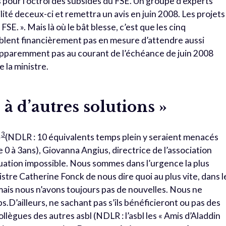
s pour l’octroi des subsides du FSE. Un groupe d’experts
té deceux-ci et remettra un avis en juin 2008. Les projets
SE. ». Mais là où le bât blesse, c’est que les cinq
lent financièrement pas en mesure d’attendre aussi
 apparemment pas au courant de l’échéance de juin 2008
 la ministre.
 à d’autres solutions »
3
»
(NDLR : 10 équivalents temps plein y seraient menacés
e 0 à 3ans), Giovanna Angius, directrice de l’association
tuation impossible. Nous sommes dans l’urgence la plus
tre Catherine Fonck de nous dire quoi au plus vite, dans l
 mais nous n’avons toujours pas de nouvelles. Nous ne
D’ailleurs, ne sachant pas s’ils bénéficieront ou pas des
ollègues des autres asbl (NDLR : l’asbl les « Amis d’Aladdin