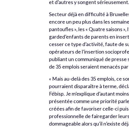
et d’autres y songent sérieusemen
Secteur déjà en difficulté à Bruxelles
encore un peu plus dans les semaines 
pantoufles », les « Quatre saisons », l
garded’enfants de parents en insert
cesser ce type d’activité, faute de s
opérateurs de l’insertion socioprof
publiant un communiqué de presse su
de 35 emplois seraient menacés par 
« Mais au-delà des 35 emplois, ce so
pourraient disparaître à terme, décl
Fébisp. Je m’explique d’autant moin
présentée comme une priorité parl
créées afin de favoriser celle-ci pu
professionnelle de fairegarder leurs
dommageable alors qu’il n’existe dé