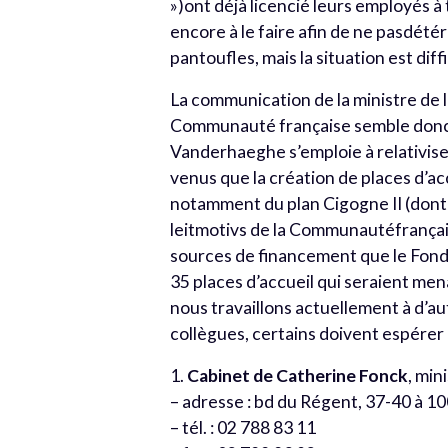
»)ont déjà licencié leurs employés à
encore à le faire afin de ne pasdétér
pantoufles, mais la situation est dif
La communication de la ministre de l’
Communauté française semble donc l
Vanderhaeghe s’emploie à relativiser
venus que la création de places d’a
notamment du plan Cigogne II (dont 
leitmotivs de la Communautéfrançaise
sources de financement que le Fonds
35 places d’accueil qui seraient men
nous travaillons actuellement à d’au
collègues, certains doivent espérer 
1.
Cabinet de Catherine Fonck
, min
– adresse : bd du Régent, 37-40 à 1
– tél. : 02 788 83 11