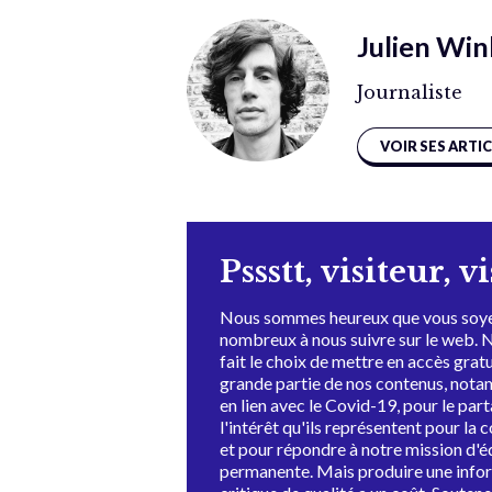
Julien Win
Journaliste
VOIR SES ARTI
Pssstt, visiteur, v
Nous sommes heureux que vous soye
nombreux à nous suivre sur le web. 
fait le choix de mettre en accès grat
grande partie de nos contenus, not
en lien avec le Covid-19, pour le par
l'intérêt qu'ils représentent pour la c
et pour répondre à notre mission d'
permanente. Mais produire une info