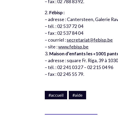
– fax : 02 788 83 92.
2.
Fébisp :
– adresse : Cantersteen, Galerie Rav
– tél. : 02 537 72 04
– fax : 02 537 84 04
– courriel :
secretariat@febisp.be
– site :
www.febisp.be
3.
Maison d’enfants les «1001 pant
– adresse : square Fr. Riga, 39 à 10
– tél. : 02 241 03 27 – 02 215 04 96
– fax : 02 245 55 79.
#accueil
#aide