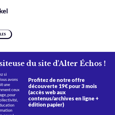
kel
CLES
isiteuse du site d'Alter Échos !
z si
Profitez de notre offre
Nous avons
uit une
découverte 19€ pour 3 mois
amment ceux
(accès web aux
tage, pour
contenus/archives en ligne +
ollectivité,
édition papier)
éducation
rmation