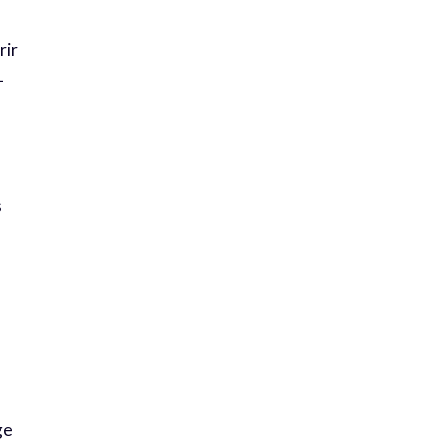
rir
1
s
ge