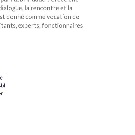
dialogue, la rencontre et la
 s’est donné comme vocation de
itants, experts, fonctionnaires
sé
sbl
er