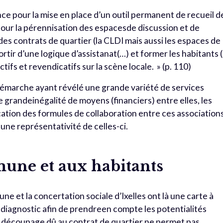
e pour la mise en place d’un outil permanent de recueil d
our la pérennisation des espacesde discussion et de
es contrats de quartier (la CLDI mais aussi les espaces de
ortir d’une logique d’assistanat(…) et former les habitants 
tifs et revendicatifs sur la scène locale. » (p. 110)
a démarche ayant révélé une grande variété de services
e grandeinégalité de moyens (financiers) entre elles, les
cation des formules de collaboration entre ces associations
une représentativité de celles-ci.
mune et aux habitants
ne et la concertation sociale d’Ixelles ont là une carte à
le diagnostic afin de prendreen compte les potentialités
 Le découpage dû au contrat de quartier ne permet pas