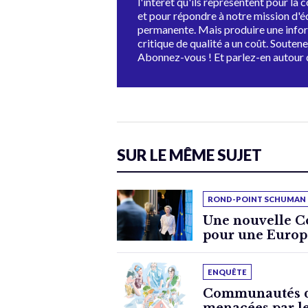
l'intérêt qu'ils représentent pour la c
et pour répondre à notre mission d'
permanente. Mais produire une info
critique de qualité a un coût. Souten
Abonnez-vous ! Et parlez-en autour 
SUR LE MÊME SUJET
ROND-POINT SCHUMAN
Une nouvelle 
pour une Europe
ENQUÊTE
Communautés d