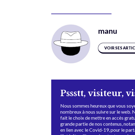
manu
VOIR SES ARTI
Pssstt, visiteur, v
Nous sommes heureux que vous soye
nombreux à nous suivre sur le web. 
fait le choix de mettre en accès grat
grande partie de nos contenus, not
en lien avec le Covid-19, pour le par