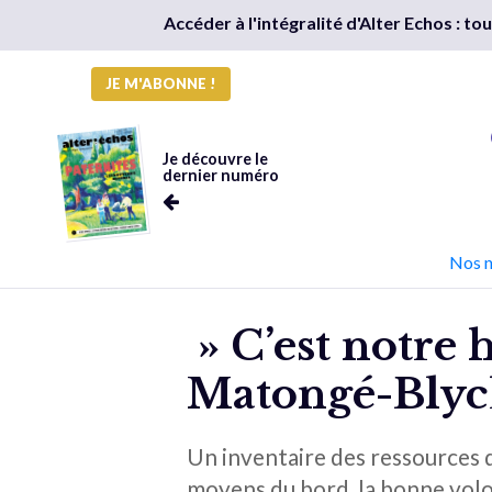
Accéder à l'intégralité d'Alter Echos : t
JE M'ABONNE !
Je découvre le
dernier numéro
Nos 
» C’est notre 
Matongé-Blyc
Un inventaire des ressources
moyens du bord, la bonne volon