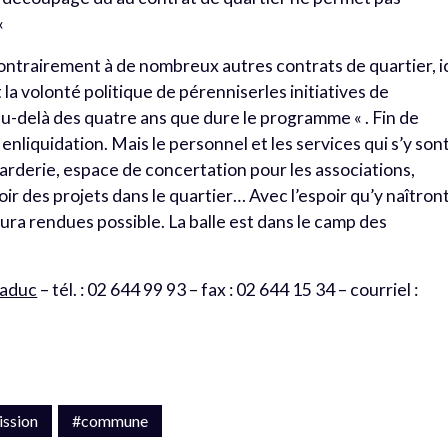
«
Contrairement à de nombreux autres contrats de quartier, ic
la volonté politique de pérenniserles initiatives de
au-delà des quatre ans que dure le programme « . Fin de
 enliquidation. Mais le personnel et les services qui s’y son
arderie, espace de concertation pour les associations,
 des projets dans le quartier… Avec l’espoir qu’y naîtron
aura rendues possible. La balle est dans le camp des
iaduc
– tél. : 02 644 99 93 – fax : 02 644 15 34 – courriel :
ssion
#commune