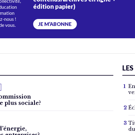
ollectivité,
édition papier)
éducation
rmation
ez-nous !
JE M’ABONNE
de vous.
LES
En
ve
Commission
 plus sociale?
Éc
Ti
’énergie,
du