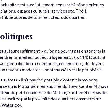
 Unchapitre est aussi utilement consacré à répertorier les
ciations, espaces culturels, services etc. Tiré à
istribué auprès de tous les acteurs du quartier.
olitiques
les auteures affirment » qu’on ne pourra pas engendrer la
gendrer un meilleur accès au logement. « (p. 114) D’autant
sa » gentrification » ( » embourgeoisement « ) : les loyers
s aux revenus modestes … sontchassés vers la périphérie.
 autres ( » Il n’a pas été possible d’obtenir la moindre
ommerce dans Matongé, mêmeauprès du Town Center Manag
secteur du petit commerce de Matongé ne bénéficie pas de
ale suscitée par la proximité des quartiers commerçants
e Waterloo).