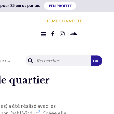
 pour 85 euros par an.
J'EN PROFITE
JE ME CONNECTE
ques
OK
de quartier
les) a été réalisé avec les
2
par l’asbl Viaduc
. Créée elle