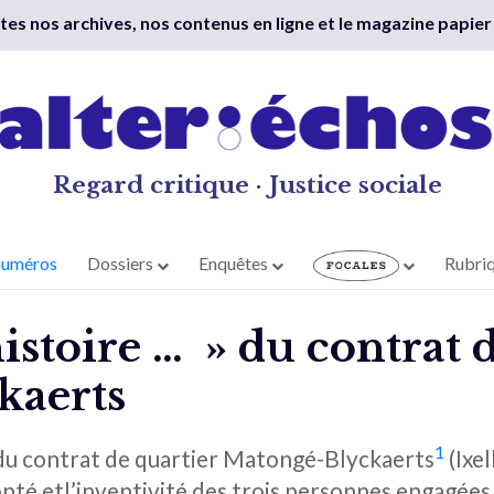
outes nos archives, nos contenus en ligne et le magazine papier
Regard critique · Justice sociale
numéros
Dossiers
Enquêtes
Rubri
histoire … » du contrat 
kaerts
1
 du contrat de quartier Matongé-Blyckaerts
(Ixel
té etl’inventivité des trois personnes engagées 