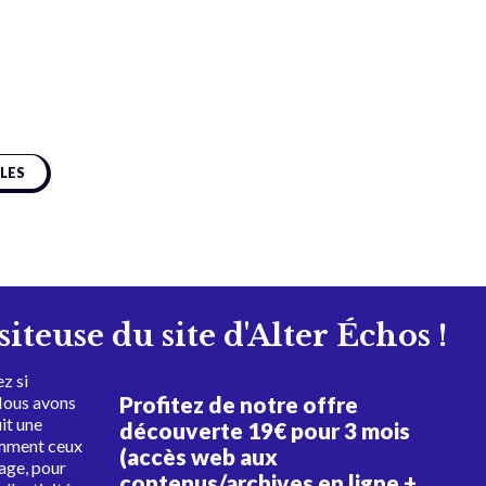
CLES
isiteuse du site d'Alter Échos !
z si
Profitez de notre offre
Nous avons
uit une
découverte 19€ pour 3 mois
amment ceux
(accès web aux
tage, pour
contenus/archives en ligne +