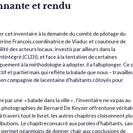
nnante et rendu
er cet inventaire à la demande du comité de pilotage du
therine François,coordinatrice de Viaduc et coauteure de
lité des acteurs locaux, investis par ailleurs dans la
ntégré (CLDI), et face à la tentation de certaines
guement à la méthodologie à adopter, il a falluplonger. Ce 
 et partiel mais qui reflète la balade que nous – travaille
e en compagnie de lacentaine d’habitants côtoyés pour
 par une » balade dans la ville « , l’inventaire ne va pas au
les photographies de Bernard De Keyzer offrentune véritab
 travers tout le livret, les autres chapitres cloisonnent plu
ibutions. Le chapitreconsacré aux paroles d’habitants, san
nal, permet néanmoins de donner chair aux conclusions de