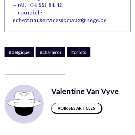
– tél. : 04 221 84 43
– courriel :
echevinat.servicessociaux@liege.be
#belgique
#charleroi
#droits
Valentine Van Vyve
VOIR SES ARTICLES